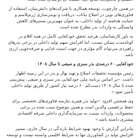
در همین چارچوب، توسعه همکاری با شرکت‌های دانش‌بنیان، استفاده از
فناوری‌های نوین در اصلاح نباتات، دریافت و بومی‌سازی ژرم‌پلاسم و
حمایت هدفمند از تولید داخلی، به عنوان مهم‌ترین مسیرهای کاهش
وابستگی به واردات بذر مطرح شده است.
به باور کارشناسان، هرچند تحقق خودکفایی کامل در همه اقلام در
کوتاه‌مدت ممکن نیست، اما افزایش سهم تولید داخلی در برخی بذرهای
راهبردی می‌تواند گام مؤثری در جهت امنیت غذایی و صرفه‌جویی ارزی
باشد.
خودکفایی ۶۰ درصدی بذر سبزی و صیفی تا سال ۱۴۰۸
رئیس مؤسسه تحقیقات اصلاح و تهیه نهال و بذر در این زمینه اظهار
داشت: «بر اساس برنامه ملی خودکفایی بذر سبزی و صیفی، پیش‌بینی
شده تا سال ۱۴۰۸ دست‌کم ۶۰ درصد نیاز کشور از طریق تولید داخلی
تأمین شود.»
وی همچنین افزود: «تولید بذر هیبرید نیازمند فناوری‌های تخصصی برای
حفظ نرعقیمی والدین است و همین موضوع سبب شده در برخی
محصولات، واردات نسبت به سرمایه‌گذاری داخلی صرفه اقتصادی
بیشتری داشته باشد.»
بنابراین گزارش با وجود بهبود شرایط بارندگی در سال جاری، مسیر
افزایش تولید در کشاورزی تنها به شرایط اقلیمی وابسته نیست و توسعه