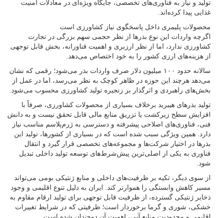
تولید و نیاز به فناوری‌های تخصصی، جایگاه ویژه‌ای در معادلات امنیت
غذایی پیدا کرده‌اند.
محصولات پلیمری داخل پاسخگوی نیاز کشاورزی است
اگرچه واردات این نوع بذرها از نظر حجمی سهم بزرگی در تجارت
کشاورزی ندارد، اما از نظر ارزبری و اهمیت فناورانه، بخش قابل توجهی
از هزینه‌های ارزی کشور را به خود اختصاص می‌دهد.
سالانه حدود ۱۰۰ میلیون دلار صرف واردات بذر می‌شود؛ رقمی که نشان
می‌دهد هرچند این حوزه در ظاهر کوچک به نظر می‌رسد، اما در عمل از
بخش‌های راهبردی و اثرگذار بر زنجیره تولید کشاورزی محسوب می‌شود.
تولید بذرهای هیبرید برخلاف بسیاری از محصولات کشاورزی، صرفاً با
افزایش سطح زیرکشت یا تزریق منابع مالی قابل تحقق نیست و به دانش
فنی، فناوری‌های اصلاحی پیشرفته و دسترسی به ژرم‌پلاسم مناسب نیاز
دارد. همین ویژگی سبب شده است که در بسیاری از کشورها، تولید این
بذرها در اختیار شرکت‌ها و مجموعه‌های تخصصی قرار گیرد و انتقال
فناوری به یکی از اصلی‌ترین پیش‌شرط‌های توسعه تولید داخلی تبدیل
شود.
از سوی دیگر، تکیه بر ظرفیت‌های داخلی و منابع ژنتیکی بومی می‌تواند
مسیر کاهش وابستگی را هموارتر کند. ایران به دلیل تنوع اقلیمی و وجود
ذخایر ژنتیکی گسترده، از ظرفیت قابل توجهی برای تولید ارقام مقاوم به
خشکی، شوری و گرما برخوردار است؛ ظرفیتی که در شرایط تغییرات
اقلیمی و محدودیت منابع آبی، اهمیت آن دوچندان شده است.