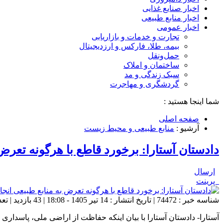
اخبار صنایع غذایی
اخبار منابع طبیعی
اخبار عمومی
تجارت و خدمات و بازاریابی
بیمه، طلا، فارکس و ارزدیجیتال
حمل‌و‌نقل
ساختمان و املاک
سبک زندگی و مد
گردشگری و مهاجرت
شما اینجا هستید :
صفحه اصلی
آرشیو :
منابع طبیعی و محیط زیست
دادستان آستارا: برخورد قاطع با هرگونه تعرض
ارسال
پرینت
شناسه خبر : 74472 | تاریخ انتشار : 14 تیر 1405 - 18:08 | 43 بازدید | تعداد دیدگاه :
آستارا- دادستان آستارا با بیان اینکه حفاظت از اراضی ملی، پاسداری