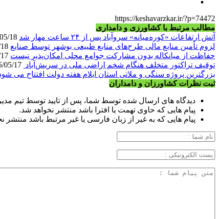
https://keshavarzkar.ir/?p=74472
مطالب مرتبط با کشاورزی و دامداری
آتش ارتفاعات «کوره‌میانه» سروآباد پس از ۲۴ ساعت مهار شد
1405/05/18
لزوم تأمین منابع مالی طرح‌های منابع طبیعی بوشهر توسط صنایع
1405/05/18
حفاظت از میانکاله بدون مشارکت جوامع محلی امکان‌پذیر نیست
1405/05/17
توقیف تراکتور متخلف هنگام شخم اراضی ملی در سریش‌آباد
1405/05/17
بزرگترین پروژه سنگی و ملاتی استان ایلام هفته دولت افتتاح می شود
ثبت نظرات کشاورزان و دامداران
دیدگاه های ارسال شده توسط شما، پس از تایید توسط تیم مدی
پیام هایی که حاوی تهمت یا افترا باشد منتشر نخواهد شد.
پیام هایی که به غیر از زبان فارسی یا غیر مرتبط باشد منتشر ن