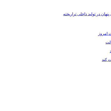
هان در تولید داخلی تراریخته
لت
ت کند