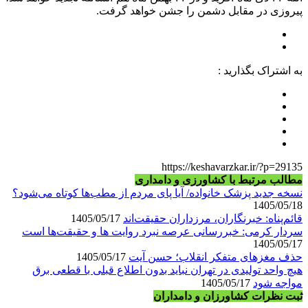
پیروزی در مقابل دشمن را جشن خواهد گرفت.
به اشتراک بگذارید :
https://keshavarzkar.ir/?p=29135
مطالب مرتبط با کشاورزی و دامداری
نسخه جدید پزشک خانواده/ آیا پای مردم از مطب‌ها‌ کوتاه می‌شود؟
1405/05/18
قائم‌پناه: ‏خبرنگاران، مرزداران حقیقت‌اند
1405/05/17
سردار کرمی: خبررسانی عرصه نبرد روایت ها و حقیقت‌ها است
1405/05/17
حذف مغزهای متفکر انقلاب؛ حسن آیت
1405/05/17
هیچ واحد تولیدی در تهران نباید بدون اطلاع قبلی با قطعی برق
مواجه شود
1405/05/17
ثبت نظرات کشاورزان و دامداران