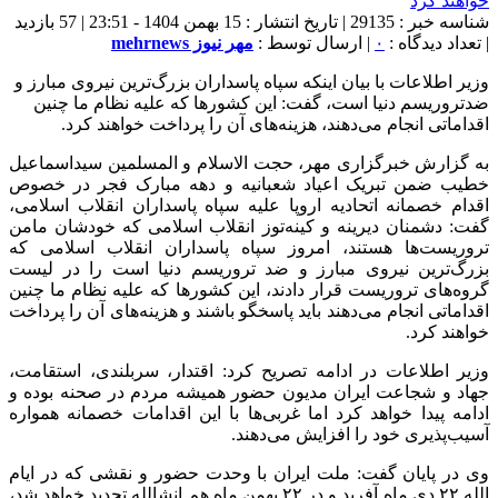
شناسه خبر : 29135 | تاریخ انتشار : 15 بهمن 1404 - 23:51 | 57 بازدید
| تعداد دیدگاه :
۰
| ارسال توسط :
مهر نیوز mehrnews
وزیر اطلاعات با بیان اینکه سپاه پاسداران بزرگ‌ترین نیروی مبارز و
ضدتروریسم دنیا است، گفت: این کشورها که علیه نظام ما چنین
اقداماتی انجام می‌دهند، هزینه‌های آن را پرداخت خواهند کرد.
به گزارش خبرگزاری مهر، حجت الاسلام و المسلمین سیداسماعیل
خطیب ضمن تبریک اعیاد شعبانیه و دهه مبارک فجر در خصوص
اقدام خصمانه اتحادیه اروپا علیه سپاه پاسداران انقلاب اسلامی،
گفت: دشمنان دیرینه و کینه‌توز انقلاب اسلامی که خودشان مامن
تروریست‌ها هستند، امروز سپاه پاسداران انقلاب اسلامی که
بزرگ‌ترین نیروی مبارز و ضد تروریسم دنیا است را در لیست
گروه‌های تروریست قرار دادند، این کشورها که علیه نظام ما چنین
اقداماتی انجام می‌دهند باید پاسخگو باشند و هزینه‌های آن را پرداخت
خواهند کرد.
وزیر اطلاعات در ادامه تصریح کرد: اقتدار، سربلندی، استقامت،
جهاد و شجاعت ایران مدیون حضور همیشه مردم در صحنه بوده و
ادامه پیدا خواهد کرد اما غربی‌ها با این اقدامات خصمانه همواره
آسیب‌پذیری خود را افزایش می‌دهند.
وی در پایان گفت: ملت ایران با وحدت حضور و نقشی که در ایام
الله ۲۲ دی ماه آفرید و در ۲۲ بهمن ماه هم انشالله تجدید خواهد شد،