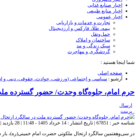
اخبار صنایع غذایی
اخبار منابع طبیعی
اخبار عمومی
تجارت و خدمات و بازاریابی
بیمه، طلا، فارکس و ارزدیجیتال
حمل‌و‌نقل
ساختمان و املاک
سبک زندگی و مد
گردشگری و مهاجرت
شما اینجا هستید :
صفحه اصلی
آرشیو :
سیاسی و اجتماعی (ورزشی، حوادث، حقوقی، دینی و اس
حرم امام، جلوه‌گاه وحدت/ حضور گسترده ملت
ارسال
پرینت
شناسه خبر : 67851 | تاریخ انتشار : 14 خرداد 1405 - 11:48 | 28 بازدید | تعداد دیدگاه :
در سی‌وهفتمین سالگرد ارتحال ملکوتی حضرت امام خمینی(ره)، بار د