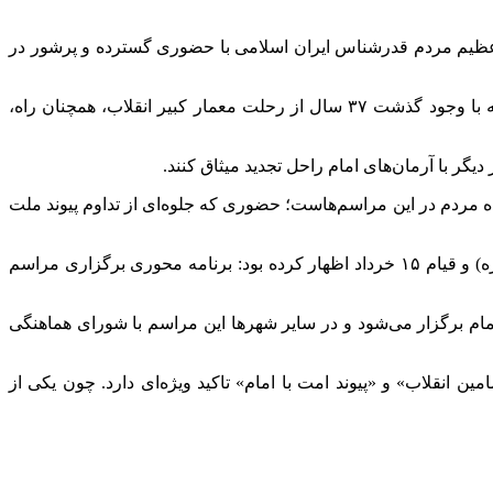
ل عظیم مردم قدرشناس ایران اسلامی با حضوری گسترده و پرشور در
از نخستین ساعات ابتدایی صبح امروز، حرم مطهر امام خمینی(ره) و صدها شهر و روستای کشور صحنه حضور عاشقانه مردمی است که با وجود گذشت ۳۷ سال از رحلت معمار کبیر انقلاب، همچنان راه،
یگر با آرمان‌های امام راحل تجدید میثاق کنند.
 مردم در این مراسم‌هاست؛ حضوری که جلوه‌ای از تداوم پیوند ملت
حجت‌الاسلام سیدمحمدرضا میرتاج‌الدینی روز چهارشنبه ۱۳ خرداد در نشست خبری اعلام برنامه‌های سالروز ارتحال حضرت امام خمینی(ره) و قیام ۱۵ خرداد اظهار کرده بود: برنامه محوری برگزاری مراسم
امام برگزار می‌شود و در سایر شهرها این مراسم با شورای هماهنگی
 انقلاب» و «پیوند امت با امام» تاکید ویژه‌ای دارد. چون یکی از