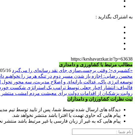
به اشتراک بگذارید :
https://keshavarzkar.ir/?p=63638
مطالب مرتبط با کشاورزی و دامداری
«کشمیری»؛ وقتی برچسب‌سازی جای نقد رسانه‌ای را می‌گیرد
1405/05/16
محسن رضایی: اجازه باز شدن مسیر دوم در تنگه هرمز را نخواهیم داد
توسعه انرژی پاک، عدالت یارانه‌ای و اصلاح مدیریت، سه محور تحول 
قالیباف: انتشار اخبار جعلی توسط ترامپ یک استراتژی شکست خور
روایت پزشکیان از اقدامات دولت برای معیشت مردم امشب منتشر 
ثبت نظرات کشاورزان و دامداران
دیدگاه های ارسال شده توسط شما، پس از تایید توسط تیم مدی
پیام هایی که حاوی تهمت یا افترا باشد منتشر نخواهد شد.
پیام هایی که به غیر از زبان فارسی یا غیر مرتبط باشد منتشر ن