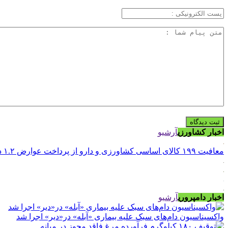
اخبار کشاورزی
آرشیو
معافیت ۱۹۹ کالای اساسی کشاورزی و دارو از پرداخت عوارض ۱.۲ درصدی واردات
اخبار دامپروری
آرشیو
واکسیناسیون دام‌های سبک علیه بیماری «آبله» در«دیر» اجرا شد