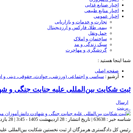
اخبار صنایع غذایی
اخبار منابع طبیعی
اخبار عمومی
تجارت و خدمات و بازاریابی
بیمه، طلا، فارکس و ارزدیجیتال
حمل‌و‌نقل
ساختمان و املاک
سبک زندگی و مد
گردشگری و مهاجرت
شما اینجا هستید :
صفحه اصلی
آرشیو :
سیاسی و اجتماعی (ورزشی، حوادث، حقوقی، دینی و اس
ثبت شکایت بین‌المللی علیه جنایت جنگی و ش
ارسال
پرینت
شناسه خبر : 63638 | تاریخ انتشار : 28 اردیبهشت 1405 - 3:45 | 28 بازدید | تعداد دیدگاه :
رئیس کل دادگستری هرمزگان از ثبت نخستین شکایت بین‌المللی علیه