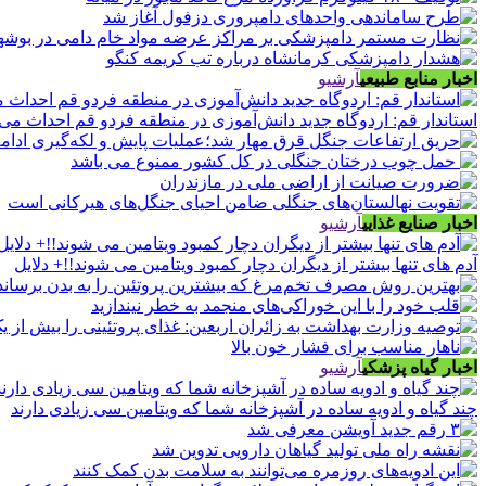
اخبار منابع طبیعی
آرشیو
استاندار قم: اردوگاه جدید دانش‌آموزی در منطقه فردو قم احداث می
اخبار صنایع غذایی
آرشیو
آدم های تنها بیشتر از دیگران دچار کمبود ویتامین می شوند!!+ دلایل
اخبار گیاه پزشکی
آرشیو
چند گیاه و ادویه ساده در آشپزخانه شما که ویتامین سی زیادی دارند