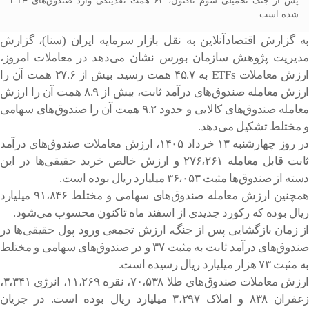
پس از جنگ تحمیلی سوم تاکنون، ۶۴ همت نقدینگی وارد صندوق‌های ETF
شده است.
به گزارش اقتصادآنلاین به نقل بازار سرمایه ایران (سنا)، گزارش
مدیریت پژوهش سازمان بورس نشان می‌دهد در معاملات امروز،
ارزش معاملات ETFs به ۴۵.۷ همت رسید. بیش از ۲۷.۶ همت آن را
ارزش معامله صندوق‌های درآمد ثابت، بیش از ۸.۹ همت آن را ارزش
معامله صندوق‌های کالایی و حدود ۹.۲ همت آن را صندوق‌های سهامی
و مختلط تشکیل می‌دهد.
در روز چهارشنبه ۱۳ خرداد ۱۴۰۵، ارزش معاملات صندوق‌های درآمد
ثابت قابل معامله ۲۷۶،۲۶۱ و ارزش خالص خرید حقیقی‌ها در این
دسته از صندوق‌ها مثبت ۳۶،۰۵۳ میلیارد ریال بوده است.
همچنین ارزش معامله صندوق‌های سهامی و مختلط ۹۱،۸۴۶ میلیارد
ریال بوده که رکورد جدیدی از اسفند ماه تاکنون محسوب می‌شود.
از زمان بازگشایی پس از جنگ، ارزش تجمعی ورود پول حقیقی‌ها در
صندوق‌های درآمد ثابت به مثبت ۳۷ و در صندوق‌های سهامی و مختلط
به مثبت ۷۳ هزار میلیارد ریال رسیده است.
ارزش معاملات صندوق‌های طلا ۷۰،۵۳۸، نقره ۱۱،۲۶۹، انرژی ۳،۳۴۱،
زعفران ۸۳۸ و املاک ۳،۲۹۷ میلیارد ریال بوده است. در جریان