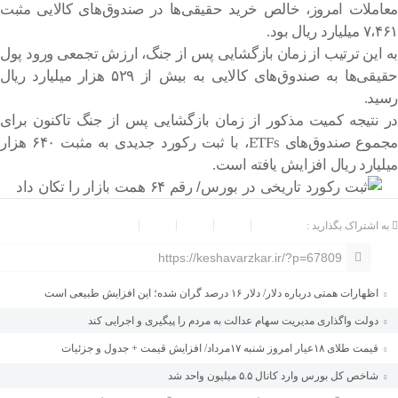
معاملات امروز، خالص خرید حقیقی‌ها در صندوق‌های کالایی مثبت
۷،۴۶۱ میلیارد ریال بود.
به این ترتیب از زمان بازگشایی پس از جنگ، ارزش تجمعی ورود پول
حقیقی‌ها به صندوق‌های کالایی به بیش از ۵۲۹ هزار میلیارد ریال
رسید.
در نتیجه کمیت مذکور از زمان بازگشایی پس از جنگ تاکنون برای
مجموع صندوق‌های ETFs، با ثبت رکورد جدیدی به مثبت ۶۴۰ هزار
میلیارد ریال افزایش یافته است.
به اشتراک بگذارید :
https://keshavarzkar.ir/?p=67809
اظهارات همتی درباره دلار/ دلار ۱۶ درصد گران شده؛ این افزایش طبیعی است
دولت واگذاری مدیریت سهام عدالت به مردم را پیگیری و اجرایی کند
قیمت طلای ۱۸عیار امروز شنبه ۱۷مرداد/ افزایش قیمت + جدول و جزئیات
شاخص کل بورس وارد کانال ۵.۵ میلیون واحد شد