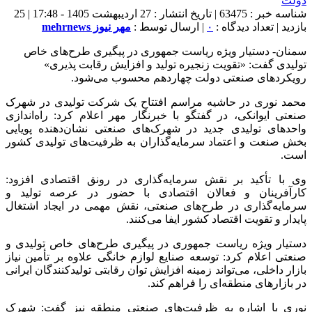
شناسه خبر : 63475 | تاریخ انتشار : 27 اردیبهشت 1405 - 17:48 | 25
بازدید | تعداد دیدگاه :
۰
| ارسال توسط :
مهر نیوز mehrnews
سمنان- دستیار ویژه ریاست جمهوری در پیگیری طرح‌های خاص
تولیدی گفت: «تقویت زنجیره تولید و افزایش رقابت پذیری»
رویکردهای صنعتی دولت چهاردهم محسوب می‌شود.
محمد نوری در حاشیه مراسم افتتاح یک شرکت تولیدی در شهرک
صنعتی ایوانکی، در گفتگو با خبرنگار مهر اعلام کرد: راه‌اندازی
واحدهای تولیدی جدید در شهرک‌های صنعتی نشان‌دهنده پویایی
بخش صنعت و اعتماد سرمایه‌گذاران به ظرفیت‌های تولیدی کشور
است.
وی با تأکید بر نقش سرمایه‌گذاری در رونق اقتصادی افزود:
کارآفرینان و فعالان اقتصادی با حضور در عرصه تولید و
سرمایه‌گذاری در طرح‌های صنعتی، نقش مهمی در ایجاد اشتغال
پایدار و تقویت اقتصاد کشور ایفا می‌کنند.
دستیار ویژه ریاست جمهوری در پیگیری طرح‌های خاص تولیدی و
صنعتی اعلام کرد: توسعه صنایع لوازم خانگی علاوه بر تأمین نیاز
بازار داخلی، می‌تواند زمینه افزایش توان رقابتی تولیدکنندگان ایرانی
در بازارهای منطقه‌ای را فراهم کند.
نوری با اشاره به ظرفیت‌های صنعتی منطقه نیز گفت: شهرک