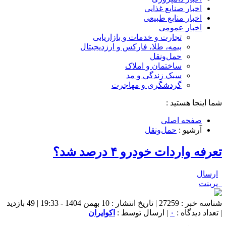
اخبار صنایع غذایی
اخبار منابع طبیعی
اخبار عمومی
تجارت و خدمات و بازاریابی
بیمه، طلا، فارکس و ارزدیجیتال
حمل‌و‌نقل
ساختمان و املاک
سبک زندگی و مد
گردشگری و مهاجرت
شما اینجا هستید :
صفحه اصلی
آرشیو :
حمل‌و‌نقل
تعرفه واردات خودرو ۴ درصد شد؟
ارسال
پرینت
شناسه خبر : 27259 | تاریخ انتشار : 10 بهمن 1404 - 19:33 | 49 بازدید
| تعداد دیدگاه :
۰
| ارسال توسط :
اکوایران