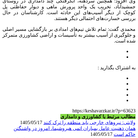
وی افزود: همچنین سردهنه، آبگرفتگی چند دامداری در روستای
جمشیدآباد، تخریب یک واحد پرورش ماهی و دیوار حفاظتی پل
کوچک از دیگر آسیب‌های این حادثه است. کارشناسان در حال
بررسی خسارت‌های احتمالی دیگر هستند.
محمدی گفت: تمام تلاش تیم‌های امدادی بر بازگشایی مسیر اصلی
و جلوگیری از آسیب بیشتر به تأسیسات و اراضی کشاورزی متمرکز
شده است.
به اشتراک بگذارید :
https://keshavarzkar.ir/?p=63623
مطالب مرتبط با کشاورزی و دامداری
ولایتی: نیروهای خارجی باید منطقه را ترک کنند
1405/05/17
همان ذهنیت عامل بمباران اتمی هیروشیما، امروز در واشنگتن
حاکم است
1405/05/17