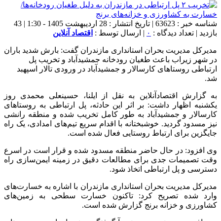
شناسه خبر : 63623 | تاریخ انتشار : 28 اردیبهشت 1405 - 1:30 | 43
بازدید | تعداد دیدگاه :
۰
| ارسال توسط :
اقتصاد آنلاین
مدیرکل مدیریت بحران استانداری مازندران گفت: بارش شدید باران
در شهر زیراب باعث طغیان رودخانه جمشیدآباد و تخریب پل
ارتباطی روستا‌های کارسالار و جمشیدآباد در ورودی تالار اسپهبد
شد.
به گزارش اقتصادآنلاین به نقل از ایلنا، حسینعلی محمدی روز
یکشنبه اظهار داشت: بر اثر این حادثه، پل ارتباطی به روستا‌های
کارسالار و جمشیدآباد به طور کامل تخریب شده و منطقه رانشی
نیز مسدود گردید. خوشبختانه با اقدام سریع تیم‌های امدادی، یک راه
جایگزین برای ارتباط روستایی فعال شده است.
وی افزود: در حال حاضر منطقه مسدود شده و قرار است در اسرع
وقت تصمیمات جدی برای مطالعات دقیق در زمینه ایمن‌سازی راه
دسترسی و پل ارتباطی اتخاذ شود.
مدیرکل مدیریت بحران استانداری مازندران با اشاره به خسارت‌های
وارد شده تصریح کرد: تاکنون خسارت سطحی به زمین‌های
کشاورزی و خزانه برنج گزارش شده است.