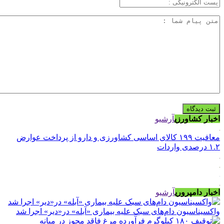
اخبار کشاورزی
آرشیو
معافیت ۱۹۹ کالای اساسی کشاورزی و دارو از پرداخت عوارض
۱.۲ درصدی واردات
اخبار دامپروری
آرشیو
واکسیناسیون دام‌های سبک علیه بیماری «آبله» در«دیر» اجرا شد