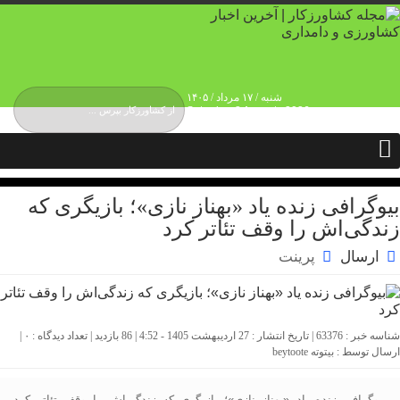
شنبه / ۱۷ مرداد / ۱۴۰۵
Saturday, 8 August , 2026
درباره ما
حقوق انتشار محتوا
حریم شخصی کاربران
تماس و ارتباط
تبلیغات
بیوگرافی زنده یاد «بهناز نازی»؛ بازیگری که
زندگی‌اش را وقف تئاتر کرد
ارسال
پرینت
شناسه خبر : 63376 | تاریخ انتشار : 27 اردیبهشت 1405 - 4:52 | 86 بازدید | تعداد دیدگاه :
۰
|
ارسال توسط :
بیتوته beytoote
بیوگرافی زنده یاد «بهناز نازی»؛ بازیگری که زندگی‌اش را وقف تئاتر کرد