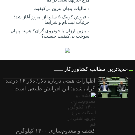
مالیات پنهان بنزین بی‌کیفیت
فروش کوییک S سایپا از امروز آغاز شد؛
جزئیات ثبت‌نام و شرایط
بنزین ارزان یا خودروی گران؟ هزینه پنهان
سوخت بی‌کیفیت چیست؟
جدیدترین مطالب کشاورزکار
اظهارات همتی درباره دلار/ دلار ۱۶ درصد
گران شده؛ این افزایش طبیعی است
کشف و معدوم‌سازی ۱۴۰۰ کیلوگرم