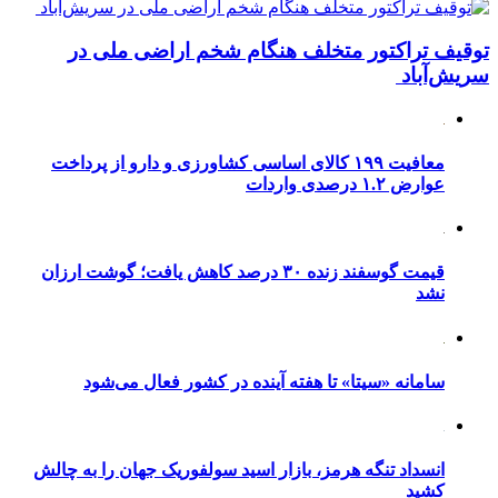
توقیف تراکتور متخلف هنگام شخم اراضی ملی در
سریش‌آباد
معافیت ۱۹۹ کالای اساسی کشاورزی و دارو از پرداخت
عوارض ۱.۲ درصدی واردات
قیمت گوسفند زنده ۳۰ درصد کاهش یافت؛ گوشت ارزان
نشد
سامانه «سیتا» تا هفته آینده در کشور فعال می‌شود
انسداد تنگه هرمز، بازار اسید سولفوریک جهان را به چالش
کشید