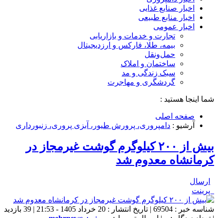
اخبار صنایع غذایی
اخبار منابع طبیعی
اخبار عمومی
تجارت و خدمات و بازاریابی
بیمه، طلا، فارکس و ارزدیجیتال
حمل‌و‌نقل
ساختمان و املاک
سبک زندگی و مد
گردشگری و مهاجرت
شما اینجا هستید :
صفحه اصلی
آرشیو :
دامپروری، پرورش طیور، آبزی پروری، زنبورداری
بیش از ۲۰۰ کیلوگرم گوشت غیرمجاز در
کرمانشاه معدوم شد
ارسال
پرینت
شناسه خبر : 69504 | تاریخ انتشار : 20 خرداد 1405 - 21:53 | 39 بازدید