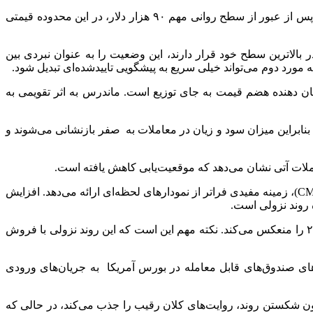
به گزارش اقتصاد آنلاین به نقل از ایسنا، بیت‌کوین با شروع روز معاملاتی چهارشنبه ۱۷ دی، در بازه‌های کوتاه‌مدت اندکی کاهش یافت، اما پس از عبور از سطح روانی مهم ۹۰ هزار دلار، در این محدوده قیمتی
اینکه سهام، طلا و سایر فلزات گرانبها در بالاترین سطح خود قرار دارند، این وضعیت را به عنوان نبردی بین
 مورد دوم می‌تواند خیلی سریع به پیشگویی تاییدشده‌ای تبدیل شود.
ان دهنده هضم قیمت به جای توزیع است. ماندرس به اثر تقویمی به
ار دلار فراتر رفته و سال جدیدی آغاز شده است، بنابراین میزان سود و زیان در معاملات به صفر بازنشانی می‌شوند و
عاملات آتی نشان می‌دهد که موقعیت‌یابی کاهش یافته است.
بردلی پارک، بنیانگذار شرکت «دی‌ان‌تی‌وی ریسرچ» (DNTV Research) گفت: قراردادهای باز آتی اتریوم در بورس کالاهای تجاری شیکاگو (CME)، زمینه مفیدی فراتر از نمودارهای لحظه‌ای ارائه می‌دهد. افزایش
 روند نزولی است.
وی افزود: عقب‌نشینی اخیر کمتر شبیه شکست ساختاری و بیشتر شبیه از دست دادن شتاب است و موقعیت‌یابی تقریبا سطوح جولای ۲۰۲۵ را منعکس می‌کند. نکته مهم این است که این روند نزولی با فروش
های صندوق‌های قابل معامله در بورس آمریکا به جریان‌های ورودی
ن شکستن روند، روایت‌های کلان رقیب را جذب می‌کند، در حالی که