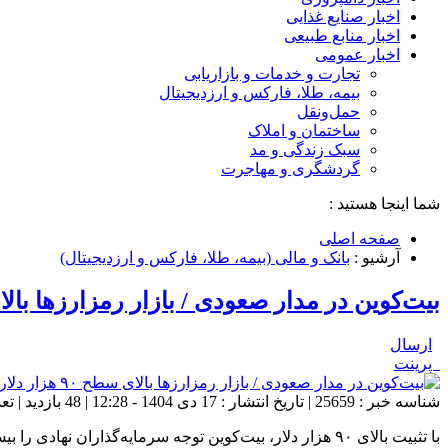
اخبار صنایع غذایی
اخبار منابع طبیعی
اخبار عمومی
تجارت و خدمات و بازاریابی
بیمه، طلا، فارکس و ارزدیجیتال
حمل‌و‌نقل
ساختمان و املاک
سبک زندگی و مد
گردشگری و مهاجرت
شما اینجا هستید :
صفحه اصلی
آرشیو :
بانک و مالی (بیمه، طلا، فارکس و ارزدیجیتال)
بیت‌کوین در مدار صعودی / بازار رمزارزها بالای سطح ۹۰ هزار 
ارسال
پرینت
شناسه خبر : 25659 | تاریخ انتشار : 17 دی 1404 - 12:28 | 48 بازدید | تعداد دیدگاه :
با تثبیت بالای ۹۰ هزار دلار، بیت‌کوین توجه سرمایه‌گذاران نهادی را بیش از پیش جلب کرده است.