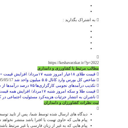
به اشتراک بگذارید :
https://keshavarzkar.ir/?p=2022
مطالب مرتبط با کشاورزی و دامداری
قیمت طلای ۱۸عیار امروز شنبه ۱۷مرداد/ افزایش قیمت + جدول و جزئیات
شاخص کل بورس وارد کانال ۵.۵ میلیون واحد شد
1405/05/17
تکذیب درآمدهای نجومی کارگزاری‌ها/۷۵ درصد درآمدها از سرمایه‌گذاری بوده
قیمت طلا و سکه امروز شنبه ۱۷مرداد/ افزایش همه قیمت ها + جدول و جزئیات
ناشران به انتشار جزئیات هزینه‌کرد مسئولیت اجتماعی در
ثبت نظرات کشاورزان و دامداران
دیدگاه های ارسال شده توسط شما، پس از تایید توسط
پیام هایی که حاوی تهمت یا افترا باشد منتشر نخواهد 
پیام هایی که به غیر از زبان فارسی یا غیر مرتبط باشد