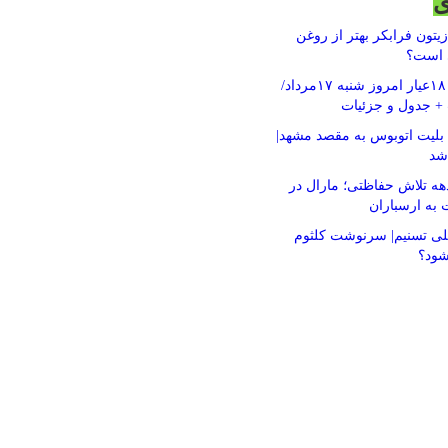
ی
یتون فرابکر بهتر از روغن
 است؟
قیمت طلای ۱۸عیار امروز شنبه ۱۷مرداد/
+ جدول و جزئیات
لیت اتوبوس به مقصد مشهد|
 شد
ه تلاش حفاظتی؛ مارال در
 به ارسباران
ی تسنیم| سرنوشت کلثوم
شود؟