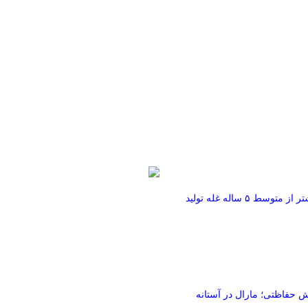
فائو: ایران امسال بیشتر از متوسط ۵ ساله غله تولید