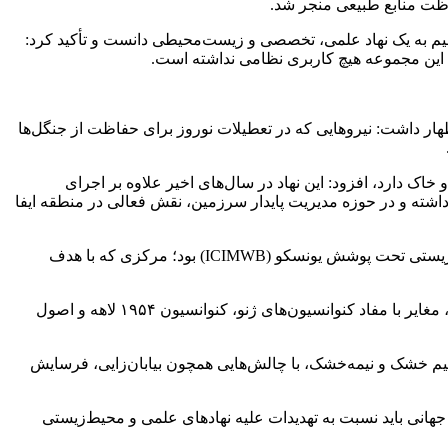
تقیم به یک نهاد علمی، تخصصی و زیست‌محیطی دانست و تأکید کرد:
 این مجموعه هیچ کاربری نظامی نداشته است.
هار داشت: نیروهایی که در تعطیلات نوروز برای حفاظت از جنگل‌ها
خاک دارد، افزود: این نهاد در سال‌های اخیر علاوه بر اجرای
‌های ملی آبخیزداری، مقابله با بیابان‌زایی و توسعه جنگل‌کاری، همکاری گسترده‌ای با نهادهای بین‌المللی از جمله یونسکو، فائو و UNDP داشته و در حوزه مدیریت پایدار سرزمین، نقش فعالی در منطقه ایفا
افلاطونی تصریح کرد: یکی از بخش‌های تخریب‌شده در این حمله، سالن شورای حکام مرکز بین‌المللی مدیریت جامع حوزه‌های آبخیز و منابع زیستی تحت پوشش یونسکو (ICIMWB) بود؛ مرکزی که با هدف
وی این حمله را «نقض آشکار حقوق بشردوستانه بین‌المللی» توصیف کرد و گفت: هدف قرار دادن یک نهاد علمی و زیست‌محیطی غیرنظامی، مغایر با مفاد کنوانسیون‌های ژنو، کنوانسیون ۱۹۵۴ لاهه و اصول
یم خشک و نیمه‌خشک، با چالش‌هایی همچون بیابان‌زایی، فرسایش
جهانی باید نسبت به تهدیدات علیه نهادهای علمی و محیط‌زیستی