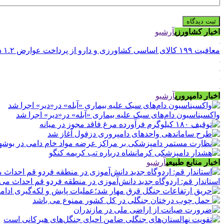
اخبار کشاورزی
آرشیو
معافیت ۱۹۹ کالای اساسی کشاورزی و دارو از پرداخت عوارض ۱.۲ درصدی واردات
اخبار دامپروری
آرشیو
واکسیناسیون دام‌های سبک علیه بیماری «آبله» در«دیر» اجرا شد
اخبار منابع طبیعی
آرشیو
استاندار قم: اردوگاه جدید دانش‌آموزی در منطقه فردو قم احداث می