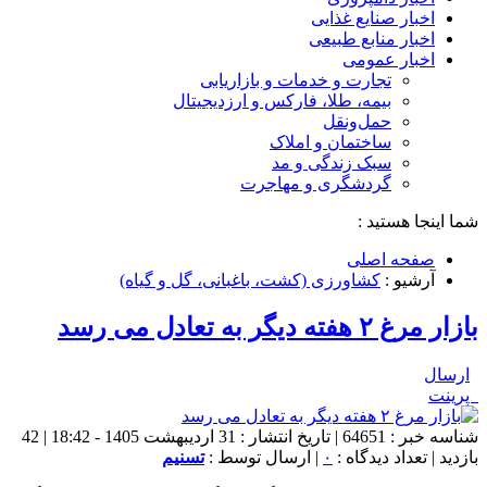
اخبار صنایع غذایی
اخبار منابع طبیعی
اخبار عمومی
تجارت و خدمات و بازاریابی
بیمه، طلا، فارکس و ارزدیجیتال
حمل‌و‌نقل
ساختمان و املاک
سبک زندگی و مد
گردشگری و مهاجرت
شما اینجا هستید :
صفحه اصلی
آرشیو :
کشاورزی (کشت، باغبانی، گل و گیاه)
بازار مرغ ۲ هفته دیگر به تعادل می رسد
ارسال
پرینت
شناسه خبر : 64651 | تاریخ انتشار : 31 اردیبهشت 1405 - 18:42 | 42
بازدید | تعداد دیدگاه :
۰
| ارسال توسط :
تسنیم