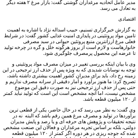
مدیر عامل اتحادیه مرغداران گوشتی گفت: بازار مرغ ۲ هفته دیگر
به تعادل می رسد.
اقتصادی
به گزارش خبرگزاری تسنیم، حبیب اسداله نژاد با اشاره به اهمیت
تامین مواد پروتئینی در پایداری امنیت غذایی کشور گفت: در شرایط
فعلی مرغ ارزانترین منبع پروتئین حیوانی در سبد مصرفی
خانوارهاست و لازم است از بروز هرگونه خلل و گره در چرخه تولید
تا عرضه این محصول پرمصرف جلوگیری شود.
وی با بیان اینکه بررسی تغییر در میزان مصرف مواد پروتئینی و
توجه به نوسانات شدیدی که به ویژه پس از حذف ارز ترجیحی در این
زمینه رخ داد، باید برای مدیران کشور اهمیت بیشتری داشته باشد،
تصریح کرد: ما هنوز برآورد و آمار دقیقی از سرانه مصرف نداریم و
حتی پس از حذف ارز ترجیحی نیز به صورت دقیق این موضوع
مشخص نیست، اما آنچه مشخص است این است که تولید نباید کمتر
از ۱۲۰ میلیون قطعه باشد.
وی گفت: به نظر می رسد که در حال حاضر، یکی از قطعی ترین
برآوردها در تولید و مصرف مرغ همین رقم باشد که البته نه در
نتیجه تحقیقات و پژوهش های حرفه ای و یا رصد و پایش مدیران
دولتی، بلکه بر اساس تجربه مرغداران و فعالان این صنعت مشخص
شده که جوجه ریزی در هر دوره اگر کمتر از ۱۲۰ میلیون قطعه