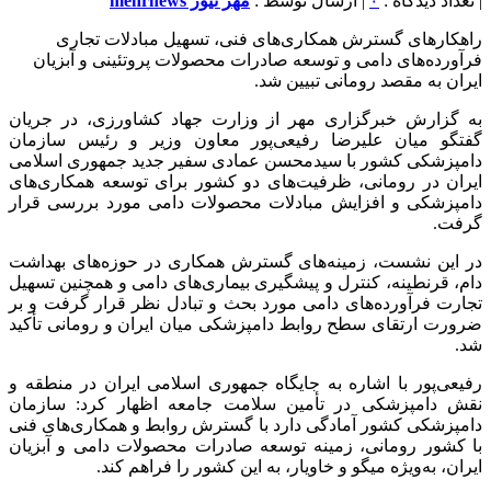
| تعداد دیدگاه :
۰
| ارسال توسط :
مهر نیوز mehrnews
راهکارهای گسترش همکاری‌های فنی، تسهیل مبادلات تجاری
فرآورده‌های دامی و توسعه صادرات محصولات پروتئینی و آبزیان
ایران به مقصد رومانی تبیین شد.
به گزارش خبرگزاری مهر از وزارت جهاد کشاورزی، در جریان
گفتگو میان علیرضا رفیعی‌پور معاون وزیر و رئیس سازمان
دامپزشکی کشور با سیدمحسن عمادی سفیر جدید جمهوری اسلامی
ایران در رومانی، ظرفیت‌های دو کشور برای توسعه همکاری‌های
دامپزشکی و افزایش مبادلات محصولات دامی مورد بررسی قرار
گرفت.
در این نشست، زمینه‌های گسترش همکاری در حوزه‌های بهداشت
دام، قرنطینه، کنترل و پیشگیری بیماری‌های دامی و همچنین تسهیل
تجارت فرآورده‌های دامی مورد بحث و تبادل نظر قرار گرفت و بر
ضرورت ارتقای سطح روابط دامپزشکی میان ایران و رومانی تأکید
شد.
رفیعی‌پور با اشاره به جایگاه جمهوری اسلامی ایران در منطقه و
نقش دامپزشکی در تأمین سلامت جامعه اظهار کرد: سازمان
دامپزشکی کشور آمادگی دارد با گسترش روابط و همکاری‌های فنی
با کشور رومانی، زمینه توسعه صادرات محصولات دامی و آبزیان
ایران، به‌ویژه میگو و خاویار، به این کشور را فراهم کند.