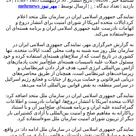
شناسه خبر : 64264 | تاریخ انتشار : 30 اردیبهشت 1405 - 11:49 | 29
بازدید | تعداد دیدگاه :
۰
| ارسال توسط :
مهر نیوز mehrnews
نمایندگی جمهوری اسلامی ایران در سازمان ملل متحد اعلام
کرد:ایالات متحده آمریکا از شورای امنیت برای انتشار دروغ و
اتهامات نادرست علیه جمهوری اسلامی ایران و برنامه هسته‌ای آن
سوءاستفاده می‌کند.
به گزارش خبرگزاری مهر، نمایندگی جمهوری اسلامی ایران در
سازمان ملل روز سه شنبه به وقت محلی گفت: ایالات متحده، تنها
کشوری در تاریخ است که از سلاح‌های هسته‌ای استفاده کرده و خود
مسئول حملات علیه تاسیسات هسته‌ای صلح‌آمیز تحت پادمان‌های
آژانس بین‌المللی انرژی اتمی، هدف قرار دادن غیرنظامیان و
زیرساخت‌های غیرنظامی است، همچنان از طریق محاصره‌های
دریایی غیرقانونی و حمایت بی‌دریغ از جنایات و فجایع رژیم اسرائیل
در سراسر منطقه، به نقض قوانین بین‌المللی ادامه می‌دهد.
نمایندگی جمهوری اسلامی ایران در سازمان ملل متحد اضافه کرد:
ایالات متحده آمریکا با انتشار دروغ‌ها، اتهامات نادرست و اطلاعات
گمراه‌کننده علیه ایران و برنامه هسته‌ای صلح‌آمیز آن و با استناد
ریاکارانه به مفاهیم صلح و امنیت بین‌المللی یا آزادی کشتیرانی بار
دیگر از تریبون شورای امنیت سازمان ملل سوءاستفاده کرد.
نمایندگی جمهوری اسلامی ایران در سازمان ملل ادامه داد: در واقع،
مجرم و سارق اکنون نقش دادستان و قاضی را بازی می‌کند و در