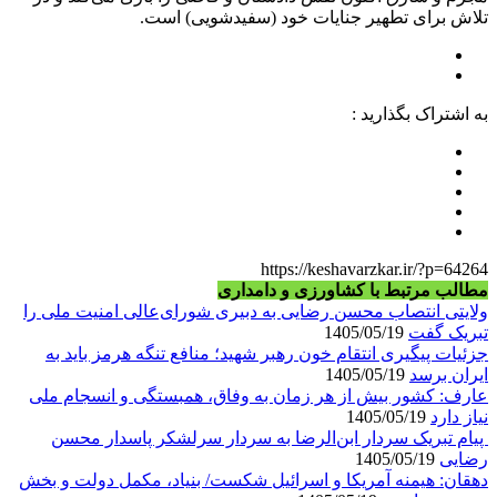
تلاش برای تطهیر جنایات خود (سفیدشویی) است.
به اشتراک بگذارید :
https://keshavarzkar.ir/?p=64264
مطالب مرتبط با کشاورزی و دامداری
ولایتی انتصاب محسن رضایی به دبیری شورای‌عالی امنیت ملی را
تبریک گفت
1405/05/19
جزئیات پیگیری انتقام خون رهبر شهید؛ منافع تنگه هرمز باید به
ایران برسد
1405/05/19
عارف: کشور بیش از هر زمان به وفاق، همبستگی و انسجام ملی
نیاز دارد
1405/05/19
پیام تبریک سردار ابن‌الرضا به سردار سرلشکر پاسدار محسن
رضایی
1405/05/19
دهقان: هیمنه آمریکا و اسرائیل شکست/ بنیاد، مکمل دولت و بخش