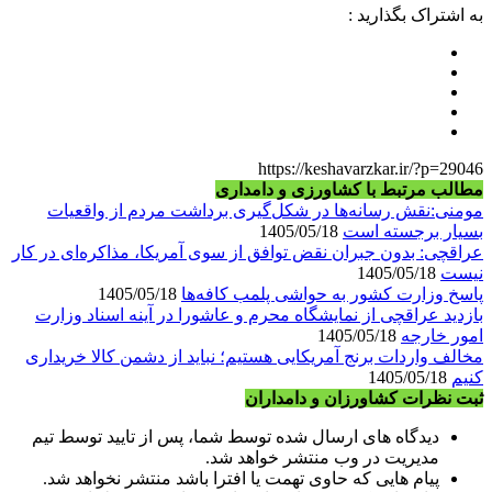
به اشتراک بگذارید :
https://keshavarzkar.ir/?p=29046
مطالب مرتبط با کشاورزی و دامداری
مومنی:نقش رسانه‌ها در شکل‌گیری برداشت مردم از واقعیات
بسیار برجسته است
1405/05/18
عراقچی: بدون جبران نقض توافق از سوی آمریکا، مذاکره‌ای در کار
نیست
1405/05/18
پاسخ وزارت کشور به حواشی پلمب کافه‌ها
1405/05/18
بازدید عراقچی از نمایشگاه محرم و عاشورا در آینه اسناد وزارت
امور خارجه
1405/05/18
مخالف واردات برنج آمریکایی هستیم؛ نباید از دشمن کالا خریداری
کنیم
1405/05/18
ثبت نظرات کشاورزان و دامداران
دیدگاه های ارسال شده توسط شما، پس از تایید توسط تیم
مدیریت در وب منتشر خواهد شد.
پیام هایی که حاوی تهمت یا افترا باشد منتشر نخواهد شد.