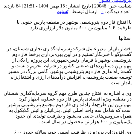
شناسه خبر : 29046 | تاریخ انتشار : 15 بهمن 1404 - 21:51 | 64 بازدید
| تعداد دیدگاه :
۰
| ارسال توسط :
تسنیم
با افتتاح فاز دوم پتروشیمی بوشهر در منطقه پارس جنوبی با
ظرفیت ۱.۶ میلیون تن ۶۰۰ میلیون دلار ارزآوری دارد.
استانها
افشار بازیار، مدیرعامل شرکت سرمایه‌گذاری تجاری شستان، در
گفت‌وگو با خبرنگار تسنیم و در آیین بهره‌برداری برخط فاز دوم
پتروشیمی بوشهر با فرمان رئیس‌جمهوری، این پروژه را یکی از
مهم‌ترین دستاوردهای صنعتی کشور در شرایط تحریم دانست و
گفت: راه‌اندازی فاز دوم پتروشیمی بوشهر، گامی بزرگ در مسیر
توسعه صنعت پتروشیمی، افزایش درآمدهای ارزی و اشتغال‌زایی
پایدار است.
وی با اشاره به افتتاح چندین طرح مهم گروه سرمایه‌گذاری شستان
در منطقه ویژه اقتصادی پارس فاز دوم عسلویه اظهار کرد:
مهم‌ترین این طرح‌ها، راه‌اندازی فاز دوم مجتمع پتروشیمی بوشهر
است که شامل سه واحد اصلی اتیلن، پلی‌اتیلن و اتیلن گلایکول به
همراه سرویس‌های جانبی می‌شود و ظرفیت تولیدی آن حدود
یک‌میلیون و ۶۰۰ هزار تن محصول در سال است.
وی افزود: این پروژه در ظرفیت اسمی خود، سالانه حدود ۶۰۰