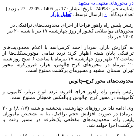
شناسه خبر : 74998 | تاریخ انتشار : 17 تیر 1405 - 22:05 | 27 بازدید |
تعداد دیدگاه :
۰
| ارسال توسط :
تحلیل بازار
رئیس پلیس راه راهور فراجا از اجرای محدودیت‌های ترافیکی در
محورهای مواصلاتی کشور از روز چهارشنبه ۱۷ تیر تا شنبه ۲۰ تیر
۱۴۰۵ خبر داد.
به گزارش بازار، سردار احمد کرمی‌اسد با اعلام محدودیت‌های
ترافیکی پایان هفته اظهار کرد: تردد تمامی موتورسیکلت‌ها از
ساعت ۱۲ ظهر روز چهارشنبه ۱۷ تیرماه تا ساعت ۶ صبح روز شنبه
۲۰ تیرماه در محورهای کرج–چالوس، هراز، فیروزکوه، محور
تهران–سمنان–مشهد و مسیرهای برگشت ممنوع است.
محدودیت‌های محور کرج–چالوس
رئیس پلیس راه راهور فراجا افزود: تردد انواع تریلر، کامیون و
کامیونت در محور کرج–چالوس و بالعکس همچنان ممنوع است.
وی ادامه داد: در روزهای چهارشنبه، پنجشنبه و شنبه (۱۷، ۱۸ و ۲۰
تیرماه) در صورت افزایش حجم ترافیک، بنا به تشخیص مأموران
پلیس راه، محدودیت‌های مقطعی یک‌طرفه در مسیر رفت یا
برگشت اجرا خواهد شد.
سردار کرمی‌اسد درباره محدودیت قطعی روز جمعه ۱۹ تیرماه در