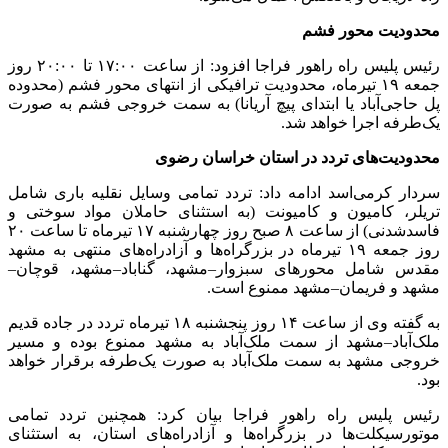
محدودیت محور فشم
رئیس پلیس راه راهور فراجا افزود: از ساعت ۱۷:۰۰ تا ۲۰:۰۰ روز
جمعه ۱۹ تیرماه، محدودیت ترافیکی از انتهای محور فشم (محدوده
پل حاجی‌آباد یا ابتدای پیچ آریانا) به سمت خروجی فشم به صورت
یک‌طرفه اجرا خواهد شد.
محدودیت‌های تردد در استان خراسان رضوی
سردار کرمی‌اسد ادامه داد: تردد تمامی وسایل نقلیه باری شامل
تریلر، کامیون و کامیونت (به استثنای حاملان مواد سوختی و
فاسدشدنی) از ساعت ۸ صبح روز چهارشنبه ۱۷ تیرماه تا ساعت ۲۰
روز جمعه ۱۹ تیرماه در بزرگراه‌ها و آزادراه‌های منتهی به مشهد
مقدس شامل محورهای سبزوار–مشهد، گناباد–مشهد، قوچان–
مشهد و فریمان–مشهد ممنوع است.
به گفته وی از ساعت ۱۴ روز پنجشنبه ۱۸ تیرماه تردد در جاده قدیم
ملک‌آباد–مشهد از سمت ملک‌آباد به مشهد ممنوع بوده و مسیر
خروجی مشهد به سمت ملک‌آباد به صورت یک‌طرفه برقرار خواهد
بود.
رئیس پلیس راه راهور فراجا بیان کرد: همچنین تردد تمامی
موتورسیکلت‌ها در بزرگراه‌ها و آزادراه‌های استان، به استثنای