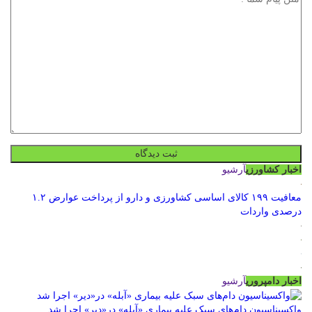
اخبار کشاورزی
آرشیو
معافیت ۱۹۹ کالای اساسی کشاورزی و دارو از پرداخت عوارض ۱.۲
درصدی واردات
اخبار دامپروری
آرشیو
واکسیناسیون دام‌های سبک علیه بیماری «آبله» در«دیر» اجرا شد