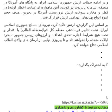
و در ادامه حملات ارتش جمهوری اسلامی ایران به پایگاه های آمریکا در
منطقه، سامانه پاتریوت در کویت، آنتن ماهواره ای(سایت اخطار اولیه) در
قطر و مخازن سوخت ارتش تروریستی آمریکا در بحرین، هدف حجم
انبوه انواع پهپادهای انهدامی ارتش قرار گرفت.
بر اساس این گزارش، ارتش تاکید کرد، نیروهای مسلح جمهوری اسلامی
ایران، تحت تدابیر فرماندهی معظم کل قوا(مدظله العالی) با اقتدار و
تحت هیچ شرایط اجازه تحقق اهداف و آرزوهای رییس جمهور نابخرد
ایالات متحده را نخواهند داد و تا پیروزی نهایی از آرمان های والای انقلاب
اسلامی دفاع خواهند کرد
به اشتراک بگذارید :
https://keshavarzkar.ir/?p=75070
مطالب مرتبط با کشاورزی و دامداری