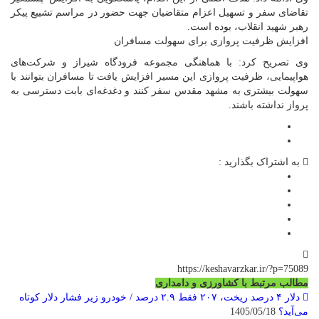
تقاضای سفر و تسهیل اعزام متقاضیان جهت حضور در مراسم تشییع پیکر
رهبر شهید انقلاب، بوده است.
افزایش ظرفیت پروازی برای سهولت مسافران
وی تصریح کرد: با هماهنگی مجموعه فرودگاه شیراز و شرکت‌های
هواپیمایی، ظرفیت پروازی این مسیر افزایش یافت تا مسافران بتوانند با
سهولت بیشتری به مشهد مقدس سفر کنند و دغدغه‌ای بابت دسترسی به
پرواز نداشته باشند.
به اشتراک بگذارید :
https://keshavarzkar.ir/?p=75089
مطالب مرتبط با کشاورزی و دامداری
دلار ۴ درصد ریخت، ۲۰۷ فقط ۲.۹ درصد / خودرو زیر فشار دلار کوتاه
می‌آید؟
1405/05/18