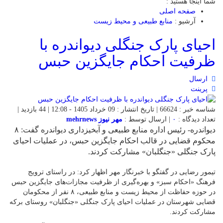
شما اینجا هستید :
صفحه اصلی
آرشیو :
منابع طبیعی و محیط زیست
احیای پارک جنگلی دیواندره با
ظرفیت احکام جایگزین حبس
ارسال
پرینت
شناسه خبر : 66624 | تاریخ انتشار : 09 خرداد 1405 - 12:08 | 44 بازدید |
تعداد دیدگاه :
۰
| ارسال توسط :
مهر نیوز mehrnews
دیواندره- رئیس اداره منابع طبیعی و آبخیزداری دیواندره گفت: ۸
محکوم قضایی در قالب احکام جایگزین حبس، در عملیات احیای
پارک جنگلی «جنگلبان» مشارکت کردند.
تیمور رضایی در گفتگو با خبرنگار مهر اظهار کرد: در راستای ترویج
فرهنگ «احکام سبز» و بهره‌گیری از ظرفیت مجازات‌های جایگزین حبس
در حوزه حفاظت از محیط زیست و منابع طبیعی، ۸ نفر از محکومان
قضایی شهرستان در عملیات احیای پارک جنگلی «جنگلبان» روستای برکه
مشارکت کردند.