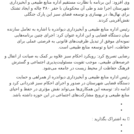
وی افزود: این برنامه با نظارت مستقیم اداره منابع طبیعی و آبخیزداری
شهرستان اجرا شد و طی آن محکومان با حفر ۳۸۰ چاله و ایجاد تشتک
برای نهال‌ها، در بهسازی و توسعه فضای سبز این پارک جنگلی
نقش‌آفرینی کردند.
رئیس اداره منابع طبیعی و آبخیزداری دیواندره با اشاره به تعامل سازنده
میان دستگاه قضایی و این اداره عنوان کرد: اجرای چنین برنامه‌هایی
نمونه‌ای موفق از تبدیل ظرفیت‌های قانونی به فرصتی عملی برای
حفاظت، احیا و توسعه منابع طبیعی است.
رضایی تصریح کرد: رویکرد احکام سبز علاوه بر کمک به صیانت از انفال و
عرصه‌های طبیعی، موجب تقویت مسئولیت‌پذیری اجتماعی و گسترش
فرهنگ حفاظت از محیط زیست در جامعه می‌شود.
رئیس اداره منابع طبیعی و آبخیزداری دیواندره از همراهی و حمایت
دستگاه قضایی شهرستان در صدور و اجرای احکام سبز قدردانی کرد و
ادامه داد: توسعه این همکاری‌ها می‌تواند نقش مؤثری در حفظ و احیای
منابع طبیعی و ترویج مشارکت‌های اجتماعی در این حوزه داشته باشد.
به اشتراک بگذارید :