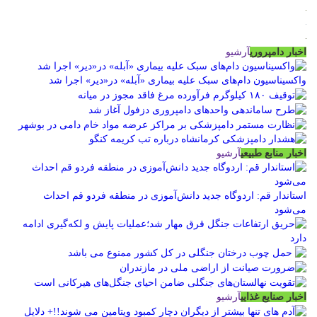
اخبار دامپروری
آرشیو
واکسیناسیون دام‌های سبک علیه بیماری «آبله» در«دیر» اجرا شد
اخبار منابع طبیعی
آرشیو
استاندار قم: اردوگاه جدید دانش‌آموزی در منطقه فردو قم احداث
می‌شود
اخبار صنایع غذایی
آرشیو