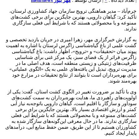
| تعداد دیدگاه :
۰
| ارسال توسط :
مهر نیوز mehrnews
خرم‌آباد – مدیر هماهنگی ترویج سازمان جهاد کشاورزی لرستان،
تأکید کرد: گیاهان دارویی، بهترین جایگزین برای برخی کشت‌های
ممنوعه و یا محصولاتی هستند که با شرایط آبی فعلی سازگاری
ندارند.
به گزارش خبرگزاری مهر، زهرا امیری در جریان بازدید تخصصی و
گشت علمی از باغ گیاه‌شناسی زاگرس لرستان با اشاره به اهمیت
پیوند میان «تحقیقات» و «ترویج»، اظهار داشت: باغ گیاه‌شناسی
زاگرس فراتر از یک فضای سبز، یک مرکز غنی برای شناسایی
ظرفیت‌های ژنتیکی و زیستی منطقه است، هدف اصلی ما در
مدیریت ترویج، تبدیل این یافته‌های علمی به یک «الگوی عملیاتی»
برای بهره‌برداران است تا بتوانند از نتایج تحقیقات در مزارع خود
بهره‌مند شوند.
وی با تأکید بر ضرورت تغییر در الگوی کشت استان، گفت: یکی از
اولویت‌های راهبردی ما، هدایت بهره‌برداران به سمت کشت‌های
سودآور و سازگار با اقلیم است، گیاهان دارویی باتوجه‌به نیاز آبی
کمتر و ارزش اقتصادی بسیار بالا، بهترین جایگزین برای برخی
کشت‌های ممنوعه و یا محصولاتی هستند که با شرایط آبی فعلی
سازگاری ندارند. ما در حال معرفی این‌گونه‌های سازگار شده به
کشاورزان هستیم تا از این طریق، ضمن حفظ منابع آبی، درآمدهای
پایدار ایجاد کنیم.