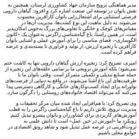
مدیر هماهنگی ترویج سازمان جهاد کشاورزی لرستان، همچنین به
نقش بانوان در توسعه این صنعت اشاره کرد و افزود: گیاهان دارویی
فرصتی استثنایی برای اشتغال‌زایی بانوان کارآفرین محسوب
می‌شوند. به دلیل ماهیت این نوع کشت‌ها، مدیریت آن‌ها در
مقیاس‌های کوچک و خانگی تا تعاونی‌های بزرگ به‌خوبی امکان‌پذیر
است. در همین راستا، باغ گیاه‌شناسی زاگرس به‌عنوان یک «کانون
الگوسازی»، فضای مناسبی را برای آموزش عملی و آشنایی بانوان
کارآفرین با زنجیره ارزش، از تولید و فراوری تا بسته‌بندی و عرضه
فراهم کرده است.
امیری، تصریح کرد: زنجیره ارزش گیاهان دارویی تنها به کاشت ختم
نمی‌شود؛ بلکه آموزش ترویجی ما بر تمامی حلقه‌های این زنجیره از
جمله صنایع تبدیلی و تکمیلی متمرکز است. وقتی بانوان ما با
ظرفیت‌های این باغ آشنا می‌شوند، در واقع به دنیایی از فرصت‌های
نوآورانه برای ایجاد کسب‌وکارهای خانگی و کارگاهی دسترسی پیدا
می‌کنند که می‌تواند اقتصاد خانواده‌های روستایی را دگرگون سازد.
وی تصریح کرد: با هم‌افزایی ایجاد شده میان مرکز تحقیقات و
مدیریت ترویج، تلاش داریم تا باغ گیاه‌شناسی زاگرس را به قطب
آموزش‌های کاربردی برای کشاورزان و بانوان پیشرو تبدیل کنیم.
رویکرد ما «آموزش در حین عمل» است تا دانش علمی به
ثروت‌آفرینی در عرصه عمل تبدیل شود و شاهد رونق اقتصادی در
جوامع محلی باشیم.