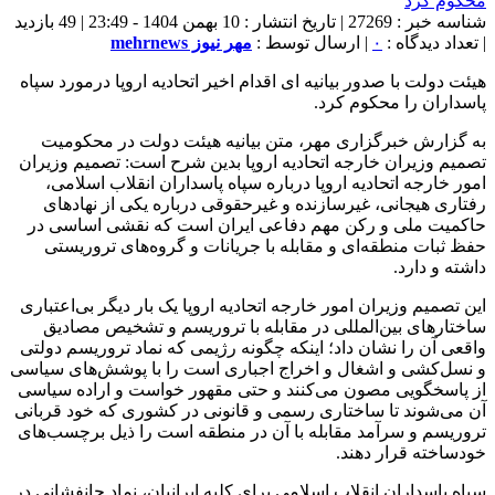
شناسه خبر : 27269 | تاریخ انتشار : 10 بهمن 1404 - 23:49 | 49 بازدید
| تعداد دیدگاه :
۰
| ارسال توسط :
مهر نیوز mehrnews
هیئت دولت با صدور بیانیه ای اقدام اخیر اتحادیه اروپا درمورد سپاه
پاسداران را محکوم کرد.
به گزارش خبرگزاری مهر، متن بیانیه هیئت دولت در محکومیت
تصمیم وزیران خارجه اتحادیه اروپا بدین شرح است: تصمیم وزیران
امور خارجه اتحادیه اروپا درباره سپاه پاسداران انقلاب اسلامی،
رفتاری هیجانی، غیرسازنده و غیرحقوقی درباره یکی از نهادهای
حاکمیت ملی و رکن مهم دفاعی ایران است که نقشی اساسی در
حفظ ثبات منطقه‌ای و مقابله با جریانات و گروه‌های تروریستی
داشته و دارد.
این تصمیم وزیران امور خارجه اتحادیه اروپا یک بار دیگر بی‌اعتباری
ساختارهای بین‌المللی در مقابله با تروریسم و تشخیص مصادیق
واقعی آن را نشان داد؛ اینکه چگونه رژیمی که نماد تروریسم دولتی
و نسل‌کشی و اشغال و اخراج اجباری است را با پوشش‌های سیاسی
از پاسخگویی مصون می‌کنند و حتی مقهور خواست و اراده سیاسی
آن می‌شوند تا ساختاری رسمی و قانونی در کشوری که خود قربانی
تروریسم و سرآمد مقابله با آن در منطقه است را ذیل برچسب‌های
خودساخته قرار دهند.
سپاه پاسداران انقلاب اسلامی برای کلیه ایرانیان، نماد جانفشانی در