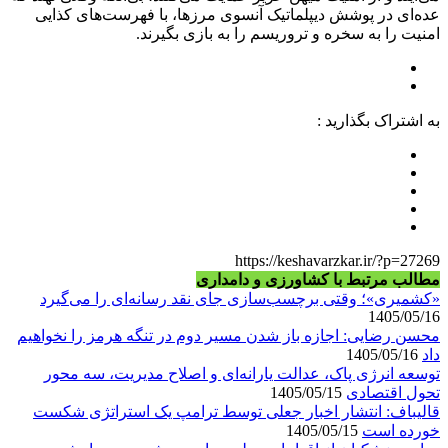
عده‌ای در پوشش دیپلماتیک آنسوی مرزها، با فهرست‌های کذایی
امنیت را به سخره و تروریسم را به بازی بگیرند.
به اشتراک بگذارید :
https://keshavarzkar.ir/?p=27269
مطالب مرتبط با کشاورزی و دامداری
«کشمیری»؛ وقتی برچسب‌سازی جای نقد رسانه‌ای را می‌گیرد
1405/05/16
محسن رضایی: اجازه باز شدن مسیر دوم در تنگه هرمز را نخواهیم
داد
1405/05/16
توسعه انرژی پاک، عدالت یارانه‌ای و اصلاح مدیریت، سه محور
تحول اقتصادی
1405/05/15
قالیباف: انتشار اخبار جعلی توسط ترامپ یک استراتژی شکست
خورده است
1405/05/15