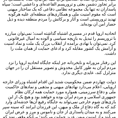
برابر تجاوز دشمن بعثی و تروریسم القاعده‌ای و داعشی است؛ سپاه
پاسداران نه تنها یک مجموعه نظامی دفاعی که یک ساختار میهنی
است که مقوم امنیت ملی و همکاری‌های منطقه‌ای علیه هرگونه
تهدید تروریستی است و آثار و برکاتش را مردم منطقه دیده و ذیل
حصار امن آن بوده‌اند.
اتحادیه اروپا قدم در مسیری اشتباه گذاشته است؛ نمی‌توان مبارزه
با تروریسم را تبدیل به بازیچه سیاسی و آلوده به امیال غیرقانونی
کرد. نمی‌توان با نهادی برآمده از انقلاب بزرگ یک ملت و نماد امنیت
و آرامش یک کشور مقابله کرد و ادعای حمایت از همان ملت را
داشت.
این رفتار مزورانه و نابخردانه جز اینکه جایگاه اتحادیه اروپا را نزد
مردم ایران به طور کامل مخدوش و تصویر مستقل آن را در جهان
متزلزل کند، عایدی دیگری ندارد.
دولت چهاردم ضمن محکومیت شدید این اقدام اشتباه وزرای خارجه
اروپایی، اعلام می‌دارد نهادهای میهنی و مذهبی و نمادهای حاکمیت
ملی و دفاع سرزمینی، همواره مورد حمایت همه ارکان نظام
جمهوری اسلامی و مردم ایران بوده و خواهند بود و هیچ یک از این
بازی‌های شوم خارجی نمی‌تواند به جایگاه رفیع آن‌ها خدشه‌ای وارد
کند که به گاه دفاع از ملک و میهن، این فرزندان ایرانند که سینه سپر
می‌کنند و به میدان پاسداری از جان و ناموس و مرز و عرض ایران
می‌آیند و از امنیت میهن عزیز حمایت می‌کنند؛ بی‌آنکه وقعی نهند که