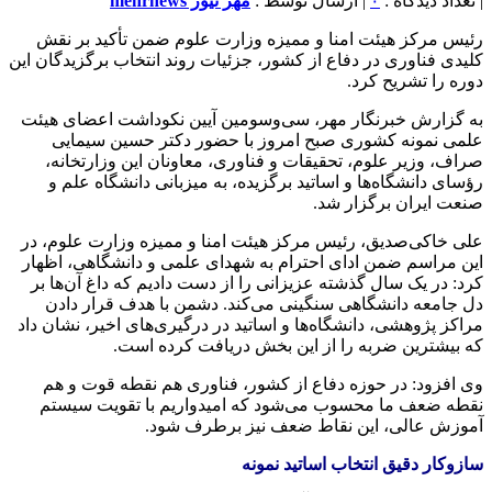
| تعداد دیدگاه :
۰
| ارسال توسط :
مهر نیوز mehrnews
رئیس مرکز هیئت امنا و ممیزه وزارت علوم ضمن تأکید بر نقش
کلیدی فناوری در دفاع از کشور، جزئیات روند انتخاب برگزیدگان این
دوره را تشریح کرد.
به گزارش خبرنگار مهر، سی‌وسومین آیین نکوداشت اعضای هیئت
علمی نمونه کشوری صبح امروز با حضور دکتر حسین سیمایی
صراف، وزیر علوم، تحقیقات و فناوری، معاونان این وزارتخانه،
رؤسای دانشگاه‌ها و اساتید برگزیده، به میزبانی دانشگاه علم و
صنعت ایران برگزار شد.
علی خاکی‌صدیق، رئیس مرکز هیئت امنا و ممیزه وزارت علوم، در
این مراسم ضمن ادای احترام به شهدای علمی و دانشگاهی، اظهار
کرد: در یک سال گذشته عزیزانی را از دست دادیم که داغ آن‌ها بر
دل جامعه دانشگاهی سنگینی می‌کند. دشمن با هدف قرار دادن
مراکز پژوهشی، دانشگاه‌ها و اساتید در درگیری‌های اخیر، نشان داد
که بیشترین ضربه را از این بخش دریافت کرده است.
وی افزود: در حوزه دفاع از کشور، فناوری هم نقطه قوت و هم
نقطه ضعف ما محسوب می‌شود که امیدواریم با تقویت سیستم
آموزش عالی، این نقاط ضعف نیز برطرف شود.
سازوکار دقیق انتخاب اساتید نمونه