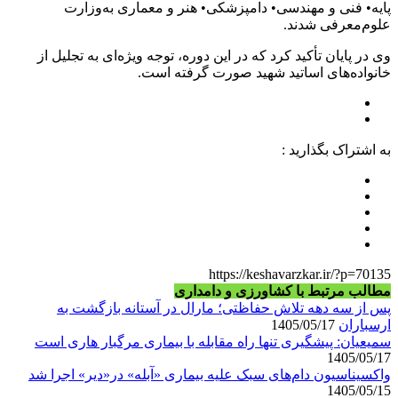
پایه• فنی و مهندسی• دامپزشکی• هنر و معماری به‌وزارت
علوم‌معرفی شدند.
وی در پایان تأکید کرد که در این دوره، توجه ویژه‌ای به تجلیل از
خانواده‌های اساتید شهید صورت گرفته است.
به اشتراک بگذارید :
https://keshavarzkar.ir/?p=70135
مطالب مرتبط با کشاورزی و دامداری
پس از سه دهه تلاش حفاظتی؛ مارال در آستانه بازگشت به
ارسباران
1405/05/17
سمیعیان: پیشگیری تنها راه مقابله با بیماری مرگبار هاری است
1405/05/17
واکسیناسیون دام‌های سبک علیه بیماری «آبله» در«دیر» اجرا شد
1405/05/15