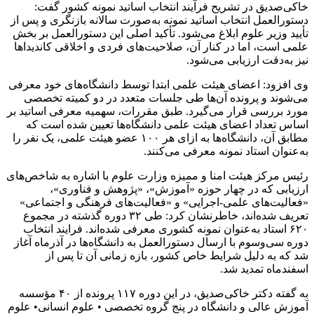
خاکی‌صدیق در تشریح فرآیند انتخاب اساتید نمونه کشور گفت:
دستورالعمل انتخاب اساتید نمونه به‌صورت سالانه بازنگری و پس از
تأیید وزیر علوم ابلاغ می‌شود. تأکید اصلی این دستورالعمل بر بخش
علمی است، اما در کنار آن، صلاحیت‌های فردی و اخلاقی کاندیداها
نیز به‌دقت ارزیابی می‌شود.
وی افزود: اعضای هیئت علمی ابتدا توسط دانشگاه‌های خود معرفی
می‌شوند و پرونده آن‌ها طی جلسات متعدد در دو کمیته تخصصی
مورد بررسی قرار می‌گیرد. طبق مقررات، سهمیه معرفی اساتید بر
اساس تعداد اعضای هیئت علمی دانشگاه‌ها تعیین شده است که
مطابق آن، دانشگاه‌ها به ازای هر ۱۰۰ عضو هیئت علمی، یک نفر را
به‌عنوان استاد نمونه معرفی می‌کنند.
رئیس مرکز هیئت امنا و ممیزه وزارت علوم با اشاره به شاخص‌های
ارزیابی که در چهار حوزه «آموزش»، «پژوهش و فناوری»،
«فعالیت‌های علمی-اجرایی» و «فعالیت‌های فرهنگی و اجتماعی»
تعریف شده‌اند، خاطرنشان کرد: طی ۳۲ دوره گذشته در مجموع
۶۲۰ استاد به‌عنوان نمونه کشوری معرفی شده‌اند. فرایند انتخاب
دوره سی‌وسوم با ارسال دستورالعمل به دانشگاه‌ها در آذرماه آغاز
شد که به دلیل شرایط خاص کشور، بازه زمانی آن تا پس از
اسفندماه تمدید شد.
به گفته دکتر خاکی‌صدیق، در این دوره ۱۱۷ پرونده از ۴۰ مؤسسه
آموزش عالی و دانشگاه در پنج گروه تخصصی • علوم انسانی• علوم