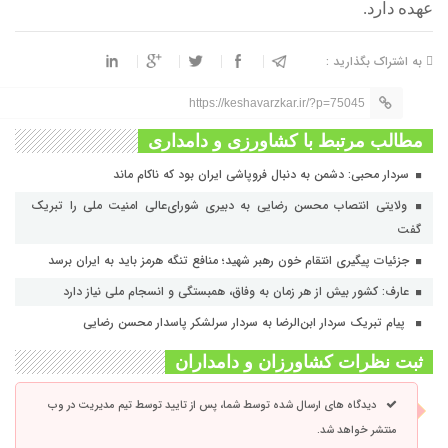
عهده دارد.
به اشتراک بگذارید :
https://keshavarzkar.ir/?p=75045
مطالب مرتبط با کشاورزی و دامداری
سردار محبی: دشمن به دنبال فروپاشی ایران بود که ناکام ماند
ولایتی انتصاب محسن رضایی به دبیری شورای‌عالی امنیت ملی را تبریک
گفت
جزئیات پیگیری انتقام خون رهبر شهید؛ منافع تنگه هرمز باید به ایران برسد
عارف: کشور بیش از هر زمان به وفاق، همبستگی و انسجام ملی نیاز دارد
پیام تبریک سردار ابن‌الرضا به سردار سرلشکر پاسدار محسن رضایی
ثبت نظرات کشاورزان و دامداران
دیدگاه های ارسال شده توسط شما، پس از تایید توسط تیم مدیریت در وب
منتشر خواهد شد.