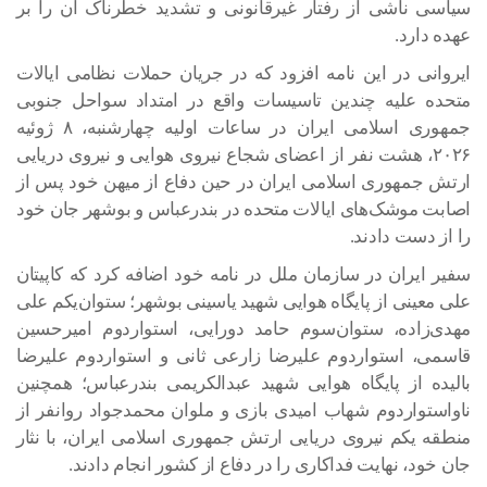
سیاسی ناشی از رفتار غیرقانونی و تشدید خطرناک آن را بر
عهده دارد.
ایروانی در این نامه افزود که در جریان حملات نظامی ایالات
متحده علیه چندین تاسیسات واقع در امتداد سواحل جنوبی
جمهوری اسلامی ایران در ساعات اولیه چهارشنبه، ۸ ژوئیه
۲۰۲۶، هشت نفر از اعضای شجاع نیروی هوایی و نیروی دریایی
ارتش جمهوری اسلامی ایران در حین دفاع از میهن خود پس از
اصابت موشک‌های ایالات متحده در بندرعباس و بوشهر جان خود
را از دست دادند.
سفیر ایران در سازمان ملل در نامه خود اضافه کرد که کاپیتان
علی معینی از پایگاه هوایی شهید یاسینی بوشهر؛ ستوان‌یکم علی
مهدی‌زاده، ستوان‌سوم حامد دورایی، استواردوم امیرحسین
قاسمی، استواردوم علیرضا زارعی ثانی و استواردوم علیرضا
بالیده از پایگاه هوایی شهید عبدالکریمی بندرعباس؛ همچنین
ناواستواردوم شهاب امیدی بازی و ملوان محمدجواد روانفر از
منطقه یکم نیروی دریایی ارتش جمهوری اسلامی ایران، با نثار
جان خود، نهایت فداکاری را در دفاع از کشور انجام دادند.