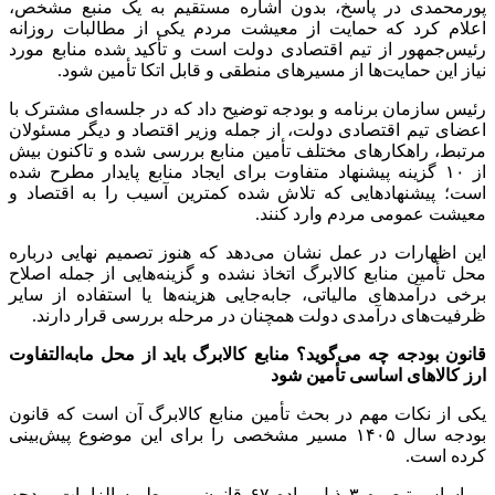
پورمحمدی در پاسخ، بدون اشاره مستقیم به یک منبع مشخص،
اعلام کرد که حمایت از معیشت مردم یکی از مطالبات روزانه
رئیس‌جمهور از تیم اقتصادی دولت است و تأکید شده منابع مورد
نیاز این حمایت‌ها از مسیرهای منطقی و قابل اتکا تأمین شود.
رئیس سازمان برنامه و بودجه توضیح داد که در جلسه‌ای مشترک با
اعضای تیم اقتصادی دولت، از جمله وزیر اقتصاد و دیگر مسئولان
مرتبط، راهکارهای مختلف تأمین منابع بررسی شده و تاکنون بیش
از ۱۰ گزینه پیشنهاد متفاوت برای ایجاد منابع پایدار مطرح شده
است؛ پیشنهادهایی که تلاش شده کمترین آسیب را به اقتصاد و
معیشت عمومی مردم وارد کنند.
این اظهارات در عمل نشان می‌دهد که هنوز تصمیم نهایی درباره
محل تأمین منابع کالابرگ اتخاذ نشده و گزینه‌هایی از جمله اصلاح
برخی درآمدهای مالیاتی، جابه‌جایی هزینه‌ها یا استفاده از سایر
ظرفیت‌های درآمدی دولت همچنان در مرحله بررسی قرار دارند.
قانون بودجه چه می‌گوید؟ منابع کالابرگ باید از محل مابه‌التفاوت
ارز کالاهای اساسی تأمین شود
یکی از نکات مهم در بحث تأمین منابع کالابرگ آن است که قانون
بودجه سال ۱۴۰۵ مسیر مشخصی را برای این موضوع پیش‌بینی
کرده است.
بر اساس تبصره ۳ ذیل ماده ۶۷ قانون مربوط به الزامات بودجه