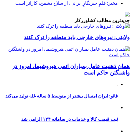
مخبر: قلمِ خبرنگارِ ایرانی، از سلاح دشمن، کاراتر است
جدیدترین مطالب کشاورزکار
ولایتی: نیروهای خارجی باید منطقه را ترک کنند
همان ذهنیت عامل بمباران اتمی هیروشیما، امروز در
واشنگتن حاکم است
فائو: ایران امسال بیشتر از متوسط ۵ ساله غله تولید می‌کند
ثبت قیمت کالا و خدمات در سامانه ۱۲۴ الزامی شد