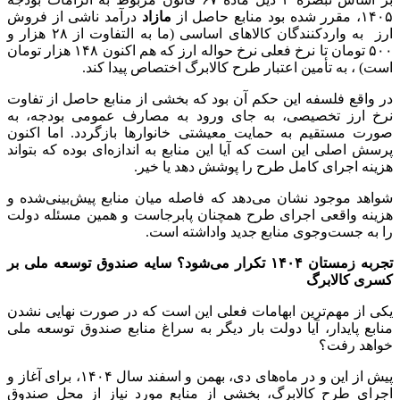
۱۴۰۵، مقرر شده بود منابع حاصل از
مازاد
درآمد ناشی از فروش
ارز به واردکنندگان کالاهای اساسی (ما به التفاوت از ۲۸ هزار و
۵۰۰ تومان تا نرخ فعلی نرخ حواله ارز که هم اکنون ۱۴۸ هزار تومان
است) ، به تأمین اعتبار طرح کالابرگ اختصاص پیدا کند.
در واقع فلسفه این حکم آن بود که بخشی از منابع حاصل از تفاوت
نرخ ارز تخصیصی، به جای ورود به مصارف عمومی بودجه، به
صورت مستقیم به حمایت معیشتی خانوارها بازگردد. اما اکنون
پرسش اصلی این است که آیا این منابع به اندازه‌ای بوده که بتواند
هزینه اجرای کامل طرح را پوشش دهد یا خیر.
شواهد موجود نشان می‌دهد که فاصله میان منابع پیش‌بینی‌شده و
هزینه واقعی اجرای طرح همچنان پابرجاست و همین مسئله دولت
را به جست‌وجوی منابع جدید واداشته است.
تجربه زمستان ۱۴۰۴ تکرار می‌شود؟ سایه صندوق توسعه ملی بر
کسری کالابرگ
یکی از مهم‌ترین ابهامات فعلی این است که در صورت نهایی نشدن
منابع پایدار، آیا دولت بار دیگر به سراغ منابع صندوق توسعه ملی
خواهد رفت؟
پیش از این و در ماه‌های دی، بهمن و اسفند سال ۱۴۰۴، برای آغاز و
اجرای طرح کالابرگ، بخشی از منابع مورد نیاز از محل صندوق