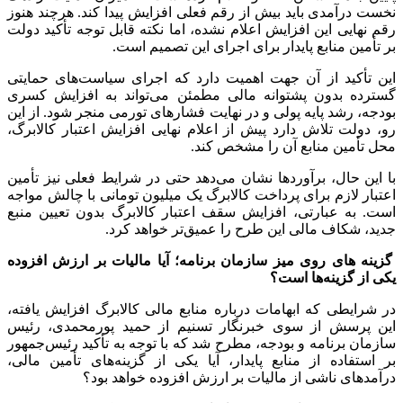
نخست درآمدی باید بیش از رقم فعلی افزایش پیدا کند. هرچند هنوز
رقم نهایی این افزایش اعلام نشده، اما نکته قابل توجه تأکید دولت
بر تأمین منابع پایدار برای اجرای این تصمیم است.
این تأکید از آن جهت اهمیت دارد که اجرای سیاست‌های حمایتی
گسترده بدون پشتوانه مالی مطمئن می‌تواند به افزایش کسری
بودجه، رشد پایه پولی و در نهایت فشارهای تورمی منجر شود. از این
رو، دولت تلاش دارد پیش از اعلام نهایی افزایش اعتبار کالابرگ،
محل تأمین منابع آن را مشخص کند.
با این حال، برآوردها نشان می‌دهد حتی در شرایط فعلی نیز تأمین
اعتبار لازم برای پرداخت کالابرگ یک میلیون تومانی با چالش مواجه
است. به عبارتی، افزایش سقف اعتبار کالابرگ بدون تعیین منبع
جدید، شکاف مالی این طرح را عمیق‌تر خواهد کرد.
گزینه های روی میز سازمان برنامه؛ آیا مالیات بر ارزش افزوده
یکی از گزینه‌ها است؟
در شرایطی که ابهامات درباره منابع مالی کالابرگ افزایش یافته،
این پرسش از سوی خبرنگار تسنیم از حمید پورمحمدی، رئیس
سازمان برنامه و بودجه، مطرح شد که با توجه به تأکید رئیس‌جمهور
بر استفاده از منابع پایدار، آیا یکی از گزینه‌های تأمین مالی،
درآمدهای ناشی از مالیات بر ارزش افزوده خواهد بود؟