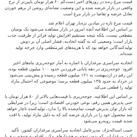
قیمت مرغ زنده در روزهای اخیر دست‌کم ۶۰ هزار تومان پایین‌تر از نرخ
واقعی در بازار عرضه شده و این وضعیت نشانه‌ای روشن از برهم خوردن
تعادل عرضه و تقاضا در بازار مرغ است.
قیمت مرغ تازه در میادین تره‌بار تهران اعلام شد
بر اساس این اطلاعیه آنچه امروز در بازار مشاهده می‌شود یک نوسان
مقطعی نیست، بلکه نتیجه مستقیم افزایش تولید فراتر از ظرفیت جذب
بازار است؛ وضعیتی که به گفته اتحادیه، فشار اصلی آن بر دوش
تولیدکنندگانی خواهد بود که با هزینه‌های غیرمنطقی وارد چرخه تولید
شده‌اند.
اتحادیه سراسری مرغداران با اشاره به آمار جوجه‌ریزی ماه‌های اخیر
افزود: جوجه‌ریزی در دهه پایانی فروردین حدود ۱۰۰ میلیون قطعه بوده،
این رقم در اردیبهشت به ۱۲۱ میلیون قطعه رسیده و پیش‌بینی می‌شود
در خرداد به حدود ۱۳۵ میلیون قطعه برسد؛ موضوعی که احتمال مازاد
تولید را قطعی می‌کند.
بر اساس این اطلاعیه، جوجه‌ریزی با قیمت‌هایی بالاتر از ۸۰ هزار تومان یا
حتی پذیرش همین رقم، نوعی خودزنی اقتصادی است؛ زیرا در شرایطی
که بازار توان پذیرش قیمت تمام‌شده بالا را ندارد، تولیدکننده ناچار خواهد
شد محصول خود را در بازاری عرضه کند که به دلیل مازاد تولید، با افت
شدید قیمت روبه‌رو می‌شود.
حبیب اسداله‌نژاد، مدیرعامل اتحادیه سراسری مرغداران کشور، تأکید
کرد: مرغدارانی که بدون توجه به هشدارهای مکرر اقدام به جوجه‌ریزی با