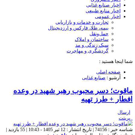
اخبار صنایع غذایی
اخبار منابع طبیعی
اخبار عمومی
تجارت و خدمات و بازاریابی
بیمه، طلا، فارکس و ارزدیجیتال
حمل‌و‌نقل
ساختمان و املاک
سبک زندگی و مد
گردشگری و مهاجرت
شما اینجا هستید :
صفحه اصلی
آرشیو :
صنایع غذایی
ماقوت؛ دسر محبوب رهبر شهید در وعده
افطار + طرز تهیه
ارسال
پرینت
شناسه خبر : 74156 | تاریخ انتشار : 12 تیر 1405 - 10:43 | 55 بازدید |