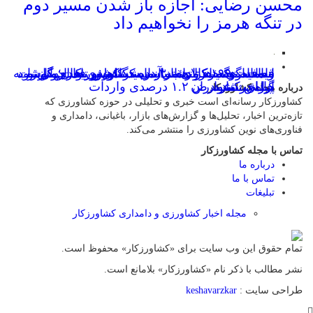
محسن رضایی: اجازه باز شدن مسیر دوم
در تنگه هرمز را نخواهیم داد
معافیت ۱۹۹ کالای اساسی کشاورزی و دارو از
راه‌اندازی مرکز دائمی نمایشگاهی و تجاری گل و
قیمت گوسفند زنده ۳۰ درصد کاهش یافت؛ گوشت
سامانه «سیتا» تا هفته آینده در کشور فعال می‌شود
انسداد تنگه هرمز، بازار اسید سولفوریک جهان را به
ارزان نشد
چالش کشید
گیاه در مازندران
پرداخت عوارض ۱.۲ درصدی واردات
درباره مجله کشاورزکار
کشاورزکار رسانه‌ای است خبری و تحلیلی در حوزه کشاورزی که
تازه‌ترین اخبار، تحلیل‌ها و گزارش‌های بازار، باغبانی، دامداری و
فناوری‌های نوین کشاورزی را منتشر می‌کند.
تماس با مجله کشاورزکار
درباره ما
تماس با ما
تبلیغات
مجله اخبار کشاورزی و دامداری کشاورزکار
تمام حقوق این وب سایت برای «کشاورزکار» محفوظ است.
نشر مطالب با ذکر نام «کشاورزکار» بلامانع است.
طراحی سایت :
keshavarzkar