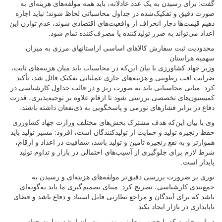
گفت: برای رسیدن به یک عدد عادلانه، باید همه مولفه‌های هزینه‌ای به
صورت دقیق و تفکیک‌شده در جداول محاسباتی لحاظ شوند؛ نباید اجازه
دهیم قیمت‌ها دچار انحراف از واقعیت‌های اقتصادی شوند، عدم توازن این
اعداد می‌تواند به ضرر تولیدکننده یا مصرف‌کننده تمام شود.
محدودیت ثبت سفارش کالاهای اساسی ازاستانهای مرزی به میزان
سهمیه هراستان
وزیر جهاد کشاورزی با بیان این‌که در محاسبات باید میان هزینه‌های ثابت،
ضرایب افت رطوبتی و هزینه‌های جاری عملیاتی تفکیک قائل شد، تأکید
کرد: مبانی محاسباتی باید به صورت ریز و در قالب جداول کارشناسی در
کمیسیون‌های تخصصی بررسی شود تا ارقام علاوه بر توجیه‌پذیری، قدرت
دفاع در برابر فشارهای تورمی و پاسخگویی به ذی‌نفعان داشته باشند.
وی با بیان این‌که هدف مشترک بخش‌های مختلف وزارت جهاد کشاورزی
حفظ زنجیره تولید و حمایت از تولیدکنندگان است، افزود: مسیر تولید باید
هموارتر و به نفع زنجیره تامین و تولید باشد، شفافیت در اعداد و ارقام،
شرط لازم برای جلوگیری از آسیب‌های احتمالی در بازار و تداوم تولید
پایدار است.
نوری بر ضرورت بررسی دقیق‌تر مولفه‌های هزینه‌ای و رسیدن به
جمع‌بندی کارشناسی، تصریح کرد: مبنای تصمیم‌گیری ما باید به‌گونه‌ای
باشد که برای آیندگان و مراجع نظارتی قابل استناد و دفاع باشد و فضای
ناپایداری در بازار ایجاد نکند.
در این جلسه که با حضور معاونین وزیر، مدیران ارشد وزارت جهاد