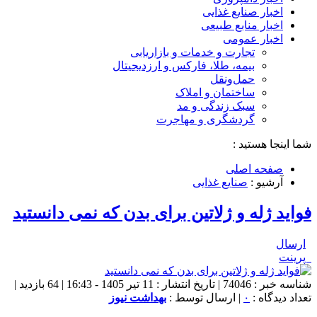
اخبار صنایع غذایی
اخبار منابع طبیعی
اخبار عمومی
تجارت و خدمات و بازاریابی
بیمه، طلا، فارکس و ارزدیجیتال
حمل‌و‌نقل
ساختمان و املاک
سبک زندگی و مد
گردشگری و مهاجرت
شما اینجا هستید :
صفحه اصلی
آرشیو :
صنایع غذایی
فواید ژله و ژلاتین برای بدن که نمی دانستید
ارسال
پرینت
شناسه خبر : 74046 | تاریخ انتشار : 11 تیر 1405 - 16:43 | 64 بازدید |
تعداد دیدگاه :
۰
| ارسال توسط :
بهداشت نیوز