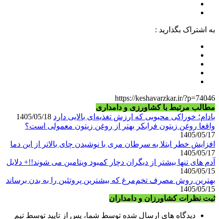
به اشتراک بگذارید :
https://keshavarzkar.ir/?p=74046
مطالب مرتبط با کشاورزی و دامداری
بادام؛ خوراکی محبوبی که ارزش تغذیه‌ای بالایی دارد
1405/05/18
واقعا روغن زیتون فرابکر بهتر از روغن زیتون معمولی است؟
1405/05/17
افزایش خطر ابتلا به سرطان مری با نوشیدن چای بالاتر از این دما
1405/05/17
آدم های تنها بیشتر از دیگران دچار کمبود ویتامین می شوند!!+ دلایل
1405/05/15
بهترین روش مصرف تخم‌مرغ که بیشترین پروتئین را به بدن برساند
1405/05/15
ثبت نظرات کشاورزان و دامداران
دیدگاه های ارسال شده توسط شما، پس از تایید توسط تیم