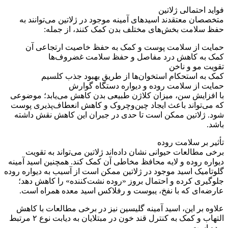
فواید احتمالی ژلاتین
متخصصان معتقدند اسیدهای آمینه موجود در ژلاتین می‌توانند به
حفظ سلامت بخش‌های مختلف بدن کمک کنند، از جمله:
حمایت از سلامت پوست و کمک به حفظ خاصیت ارتجاعی آن
کمک به کاهش درد مفاصل و حفظ سلامت غضروف‌ها
تقویت مو و ناخن
کمک به استحکام استخوان‌ها از طریق بهبود جذب کلسیم
حمایت از سلامت روده و دیواره دستگاه گوارش
با افزایش سن، میزان کلاژن طبیعی بدن کاهش می‌یابد؛ موضوعی
که می‌تواند باعث ایجاد چین‌وچروک و کاهش انعطاف‌پذیری پوست
شود. ژلاتین ممکن است تا حدی در جبران این کاهش نقش داشته
باشد.
تأثیر بر سلامت روده
برخی مطالعات حیوانی نشان داده‌اند ژلاتین می‌تواند به تقویت
دیواره روده و لایه محافظ مخاطی آن کمک کند. همچنین اسید آمینه
گلوتامیک اسید موجود در ژلاتین ممکن است از آسیب به دیواره روده
جلوگیری کرده و احتمال بروز «روده نشت‌کننده» را کاهش دهد؛
عارضه‌ای که با نفخ، یبوست و رفلاکس اسید معده همراه است.
علاوه بر این، اسید آمینه گلیسین نیز در برخی مطالعات با کاهش
التهاب و کمک به کنترل قند خون در مبتلایان به دیابت نوع ۲ مرتبط
بوده است.