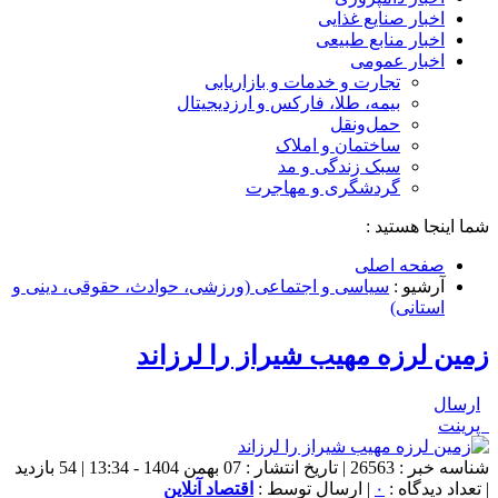
اخبار صنایع غذایی
اخبار منابع طبیعی
اخبار عمومی
تجارت و خدمات و بازاریابی
بیمه، طلا، فارکس و ارزدیجیتال
حمل‌و‌نقل
ساختمان و املاک
سبک زندگی و مد
گردشگری و مهاجرت
شما اینجا هستید :
صفحه اصلی
آرشیو :
سیاسی و اجتماعی (ورزشی، حوادث، حقوقی، دینی و
استانی)
زمین لرزه مهیب شیراز را لرزاند
ارسال
پرینت
شناسه خبر : 26563 | تاریخ انتشار : 07 بهمن 1404 - 13:34 | 54 بازدید
| تعداد دیدگاه :
۰
| ارسال توسط :
اقتصاد آنلاین