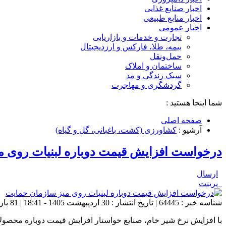
اخبار صنایع غذایی
اخبار منابع طبیعی
اخبار عمومی
تجارت و خدمات و بازاریابی
بیمه، طلا، فارکس و ارزدیجیتال
حمل‌و‌نقل
ساختمان و املاک
سبک زندگی و مد
گردشگری و مهاجرت
شما اینجا هستید :
صفحه اصلی
آرشیو :
کشاورزی (کشت، باغبانی، گل و گیاه)
درخواست افزایش قیمت دوباره لبنیات روی م
ارسال
پرینت
شناسه خبر : 64445 | تاریخ انتشار : 30 اردیبهشت 1405 - 18:41 | 81 بازدید | تعداد دیدگاه :
با افزایش نرخ شیر خام، صنایع خواستار افزایش قیمت دوباره محصولا