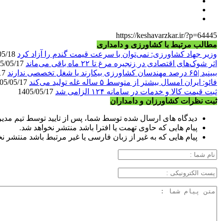
https://keshavarzkar.ir/?p=64445
مطالب مرتبط با کشاورزی و دامداری
وزیر جهاد کشاورزی: نمی‌توان با سرعت قیمت گندم را آزاد کرد
1405/05/18
اثر شوک‌های اقتصادی در زنجیره مرغ تا ۲۲ ماه باقی می‌ماند
1405/05/17
ببینید |۶۵ درصد مهندسان کشاورزی بیکارند یا شغل تخصصی ندارند
1405/05/17
فائو: ایران امسال بیشتر از متوسط ۵ ساله غله تولید می‌کند
1405/05/17
ثبت قیمت کالا و خدمات در سامانه ۱۲۴ الزامی شد
1405/05/17
ثبت نظرات کشاورزان و دامداران
دیدگاه های ارسال شده توسط شما، پس از تایید توسط تیم مدی
پیام هایی که حاوی تهمت یا افترا باشد منتشر نخواهد شد.
پیام هایی که به غیر از زبان فارسی یا غیر مرتبط باشد منتشر ن