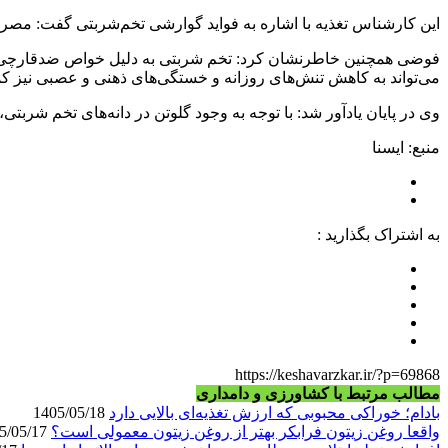
این کارشناس تغذیه با اشاره به فواید گوارشی تخم‌شربتی گفت: مصر
فوضی همچنین خاطرنشان کرد: تخم‌ شربتی به دلیل خواص ضدقارچی، ض
می‌تواند به کاهش تنش‌های روزانه و خستگی‌های ذهنی و عصبی نیز کم
وی در پایان یادآور شد: با توجه به وجود گلوتن در دانه‌های تخم‌ شربت
منبع: ایسنا
به اشتراک بگذارید :
https://keshavarzkar.ir/?p=69868
مطالب مرتبط با کشاورزی و دامداری
بادام؛ خوراکی محبوبی که ارزش تغذیه‌ای بالایی دارد
1405/05/18
واقعا روغن زیتون فرابکر بهتر از روغن زیتون معمولی است؟
1405/05/17