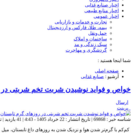
اخبار صنایع غذایی
اخبار منابع طبیعی
اخبار عمومی
تجارت و خدمات و بازاریابی
بیمه، طلا، فارکس و ارزدیجیتال
حمل‌و‌نقل
ساختمان و املاک
سبک زندگی و مد
گردشگری و مهاجرت
شما اینجا هستید :
صفحه اصلی
آرشیو :
صنایع غذایی
خواص و فواید نوشیدن شربت تخم شربتی در ر
ارسال
پرینت
شناسه خبر : 69868 | تاریخ انتشار : 22 خرداد 1405 - 4:43 | 41 بازدید | تعداد دیدگاه :
کم‌کم با گرم‌تر شدن هوا و نزدیک شدن به روزهای داغ تابستان، میل 