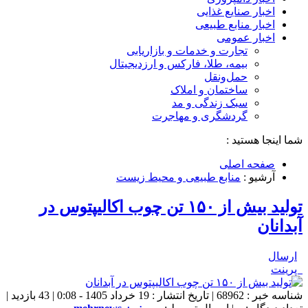
اخبار صنایع غذایی
اخبار منابع طبیعی
اخبار عمومی
تجارت و خدمات و بازاریابی
بیمه، طلا، فارکس و ارزدیجیتال
حمل‌و‌نقل
ساختمان و املاک
سبک زندگی و مد
گردشگری و مهاجرت
شما اینجا هستید :
صفحه اصلی
آرشیو :
منابع طبیعی و محیط زیست
تولید بیش از ۱۵۰ تن چوب اکالیپتوس در
آبدانان
ارسال
پرینت
شناسه خبر : 68962 | تاریخ انتشار : 19 خرداد 1405 - 0:08 | 43 بازدید |