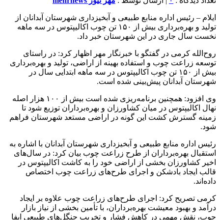
تعداد دیدگاه :
۰
| ارسال توسط :
مهر نیوز mehrnews
ایلام – رئیس اداره منابع طبیعی و آبخیزداری شهرستان آبدانان از
تولید و بهره‌برداری بیش از ۱۵۰ تن چوب اکالیپتوس در سه ماهه
نخست سال جاری در این شهرستان خبر داد.
روح‌الله کرمی در گفتگو با خبرنگار مهر اظهار کرد: در راستای
توسعه زراعت چوب و استفاده بهینه از اراضی، تولید و بهره‌برداری
بیش از ۱۵۰ تن چوب اکالیپتوس در سه ماهه ابتدایی سال در
شهرستان آبدانان پیش‌بینی شده است.
وی افزود: همچنین برنامه‌ریزی شده است بیش از ۱۰۰ هزار اصله
نهال اکالیپتوس در میان کشاورزان و بهره‌برداران توزیع شود تا
زمینه گسترش کشت این گونه در اراضی مستعد شهرستان فراهم
شود.
رئیس اداره منابع طبیعی و آبخیزداری شهرستان آبدانان با اشاره به
استقبال بهره‌برداران از طرح زراعت چوب بیان کرد: در سال‌های
اخیر کشاورزان بخشی از اراضی خود را به کاشت اکالیپتوس در
قالب ایجاد بادشکن و اجرای طرح‌های زراعت چوب اختصاص
داده‌اند.
کرمی تصریح کرد: اجرای طرح‌های زراعت چوب علاوه بر ایجاد
درآمد و بهبود معیشت بهره‌برداران، با تأمین بخشی از نیاز بازار
چوب، نقش مهمی در کاهش فشار و تخریب جنگل‌های طبیعی ایفا