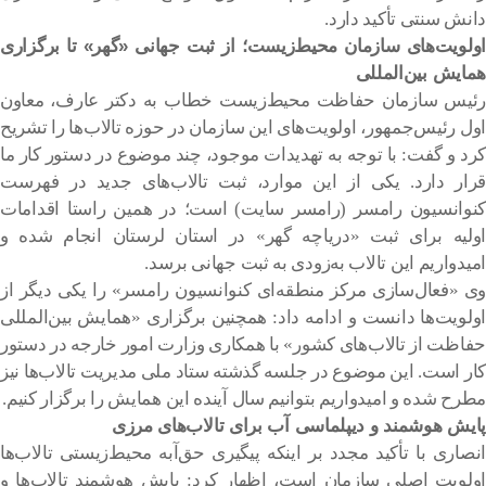
دانش سنتی تأکید دارد.
اولویت‌های سازمان محیط‌زیست؛ از ثبت جهانی «گهر» تا برگزاری
همایش بین‌المللی
رئیس سازمان حفاظت محیط‌زیست خطاب به دکتر عارف، معاون
اول رئیس‌جمهور، اولویت‌های این سازمان در حوزه تالاب‌ها را تشریح
کرد و گفت: با توجه به تهدیدات موجود، چند موضوع در دستور کار ما
قرار دارد. یکی از این موارد، ثبت تالاب‌های جدید در فهرست
کنوانسیون رامسر (رامسر سایت) است؛ در همین راستا اقدامات
اولیه برای ثبت «دریاچه گهر» در استان لرستان انجام شده و
امیدواریم این تالاب به‌زودی به ثبت جهانی برسد.
وی «فعال‌سازی مرکز منطقه‌ای کنوانسیون رامسر» را یکی دیگر از
اولویت‌ها دانست و ادامه داد: همچنین برگزاری «همایش بین‌المللی
حفاظت از تالاب‌های کشور» با همکاری وزارت امور خارجه در دستور
کار است. این موضوع در جلسه گذشته ستاد ملی مدیریت تالاب‌ها نیز
مطرح شده و امیدواریم بتوانیم سال آینده این همایش را برگزار کنیم.
پایش هوشمند و دیپلماسی آب برای تالاب‌های مرزی
انصاری با تأکید مجدد بر اینکه پیگیری حق‌آبه محیط‌زیستی تالاب‌ها
اولویت اصلی سازمان است، اظهار کرد: پایش هوشمند تالاب‌ها و