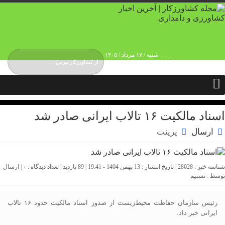
شنبه / ۱۷ مرداد / ۱۴۰۵
Saturday, 8 August , 2026
درباره ما
حقوق انتشار محتوا
حریم شخصی کاربران
تماس و ارتباط
تبلیغات
اسناد مالکیت ۱۶ تالاب ایرانی صادر شد
ارسال
پرینت
شناسه خبر : 28028 | تاریخ انتشار : 13 بهمن 1404 - 19:41 | 89 بازدید | تعداد دیدگاه :
۰
| ارسال
توسط :
تسنیم
رئیس سازمان حفاظت محیط‌زیست از صدور اسناد مالکیت حدود ۱۶ تالاب
ایرانی خبر داد.