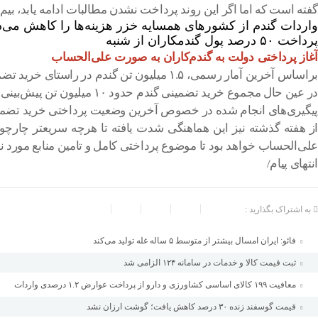
گفته است که اما اگر این روند پرداخت نشدن مطالبات ادامه یابد، ب
واردات گندم از کشورهای همسایه خزر هزینه‌ها را کاهش می‌د
پرداخت ۵۰ درصد پول گندمکاران از شنبه
آغاز پرداختی دولت به گندم‌کاران به صورت علی‌الحساب
براساس آخرین آمار رسمی، ۱.۵ میلیون تن گندم در راستای خرید تضمینی تا هفته گذشته خریداری شده بود که به نظر می‌رسد این رقم در هفته جاری به بیش از دو میلیون تن خواهد رسید.
در عین حال مجموع خرید تضمینی گندم حدود ۱۰ میلیون تن پیش‌بینی شده و مازاد آن به صورت آزاد به فروش خواهد رسید. با این وجود اما واردات ۳ میلیون تن ذخیره نیز در بودجه پیش‌بینی شده است.
پیگیری‌های انجام شده در خصوص آخرین وضعیت پرداختی خرید تضمینی 
از هفته گذشته نیز این هماهنگی شدت یافته تا هرچه سریعتر چارچوب 
علی‌الحساب خواهد بود تا موضوع پرداختی کامل و تامین منابع مورد ن
انتهای پیام/
به اشتراک بگذارید :
فائو: ایران امسال بیشتر از متوسط ۵ ساله غله تولید می‌کند
ثبت قیمت کالا و خدمات در سامانه ۱۲۴ الزامی شد
معافیت ۱۹۹ کالای اساسی کشاورزی و دارو از پرداخت عوارض ۱.۲ درصدی واردات
قیمت گوسفند زنده ۳۰ درصد کاهش یافت؛ گوشت ارزان نشد