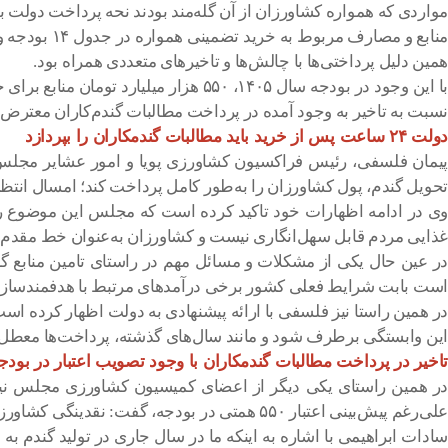
مواردی که همواره کشاورزان از آن گله‌مند بودند نحه پرداخت دولت بو
منابع و مص
همین دلیل پرداختی‌ها با چالش‌ها و تاخیرهای متعددی همراه بود.
با این وجود در بودجه سال ۱۴۰۵، ۵۵۰ ه
نسبت به تاخیر به وجود آمده در پرداخت مطالبات گندم‌کاران معترض ش
دولت ۲۴ ساعت پس از خرید باید مطالبات گندمکاران را بپردازد
تحویل گندم، پول کشاورزان را به‌طور کامل پرداخت کند؛ امسال انتظار 
وی در ادامه اظهارات خود تاکید کرده است که مجلس این موضوع را 
غذایی مردم قابل سهل‌انگاری نیست و کشاورزان به‌عنوان خط مقدم جبه
در عین حال یکی از مشکلات و مسائل مهم در راستای تامین منابع گ
است بابت شرایط فعلی کشور برخی درآمدهای مرتبط با هدفمندسازی 
در همین راستا نیز فلسفی با ارائه پیشنهادی به دولت اظهار کرده است
این وابستگی برطرف شود و مانند سال‌های گذشته، پرداخت‌ها معطل 
تاخیر در پرداخت مطالبات گندمکاران با وجود تصویب اعتبار در بود
در همین راستای یکی دیگر از اعضای کمیسیون کشاورزی مجلس نیز
علی‌رغم پیش‌بینی اعتبار ۵۵۰ همتی در بودجه، گفت: نقدینگی کشاورزان به اتمام رسیده و این موضوع باعث فروش گندم به دلالان برای مصارف دامی یا قاچاق به خارج از کشور شده است.
سادات ابراهیمی با اشاره به اینکه ما در سال جاری در تولید گندم به